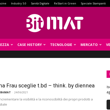
azine
Industry 5.0
Sanità Digitale
ReStart in Green
Speciale Stampanti
REZZA
CASE HISTORY
TECNOLOGIE
MERCATO
V
BitMat
na Frau sceglie t.bd – think. by diennea
Is
ag
 BitMAT
-
24/06/2021
incrementare la visibilità e la riconoscibilità dei propri prodotti a
diale