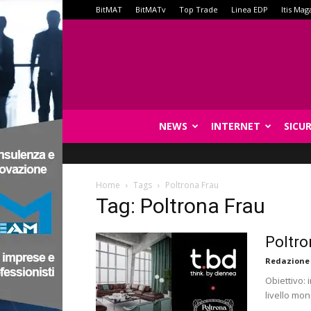
BitMAT
BitMATv
Top Trade
Linea EDP
Itis Mag
NEWS
INTERNET
SICU
Home
Tags
Poltrona Frau
Tag: Poltrona Frau
Poltro
Redazione
Obiettivo: 
livello mon