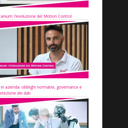
tanium: l’evoluzione del Motion Control
 in azienda: obblighi normativi, governance e
otezione dei dati