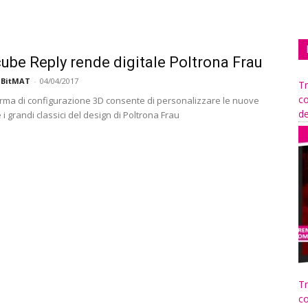
ube Reply rende digitale Poltrona Frau
 BitMAT
-
04/04/2017
Tr
co
orma di configurazione 3D consente di personalizzare le nuove
de
e i grandi classici del design di Poltrona Frau
Tr
co