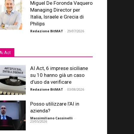
Miguel De Foronda Vaquero
Managing Director per
Italia, Israele e Grecia di
Philips
Redazione BitMAT
-
29/07/2026
Ai Act
AI Act, 6 imprese siciliane
su 10 hanno già un caso
d’uso da verificare
Redazione BitMAT
-
03/08/2026
Posso utilizzare l’AI in
azienda?
Massimiliano Cassinelli
-
23/05/2026