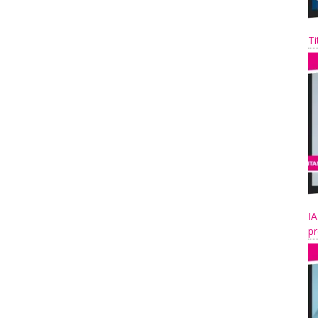
Ti
IA
pr