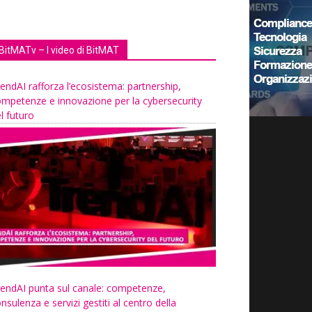
BitMATv – I video di BitMAT
endAI rafforza l’ecosistema: partnership,
mpetenze e innovazione per la cybersecurity
l futuro
endAI punta sul canale: competenze,
nsulenza e servizi gestiti al centro della