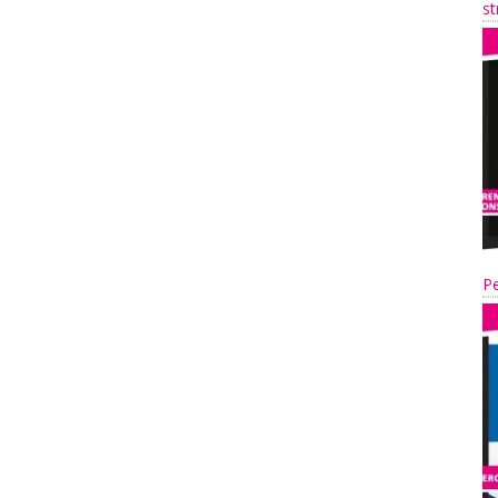
st
Pe