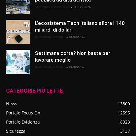
Stefano Castelnuovo
-
06/08/2026
L’ecosistema Tech italiano sfiora i 140
miliardi di dollari
Redazione BitMAT
-
06/08/2026
Settimana corta? Non basta per
lavorare meglio
Redazione BitMAT
-
06/08/2026
CATEGORIE PIÙ LETTE
News
13800
Portale Focus On
12595
Portale Evidenza
8323
Sicurezza
3137