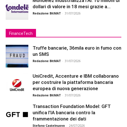
Mondelēz industrializza l’AI: 10 milioni di
dollari di valore in 18 mesi grazie a...
Redazione BitMAT
-
31/07/2026
FinanceTech
Truffe bancarie, 36mila euro in fumo con
un SMS
Redazione BitMAT
-
31/07/2026
UniCredit, Accenture e IBM collaborano
per costruire la piattaforma bancaria
europea di nuova generazione
Redazione BitMAT
-
31/07/2026
Transaction Foundation Model: GFT
unifica l’IA bancaria contro la
frammentazione dei dati
Stefano Castelnuovo
-
24/07/2026