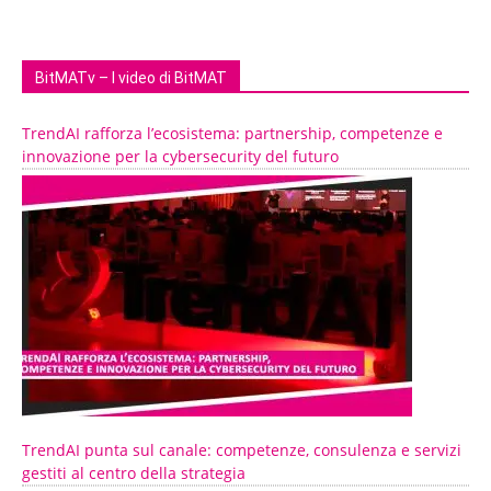
BitMATv – I video di BitMAT
TrendAI rafforza l’ecosistema: partnership, competenze e
innovazione per la cybersecurity del futuro
TrendAI punta sul canale: competenze, consulenza e servizi
gestiti al centro della strategia