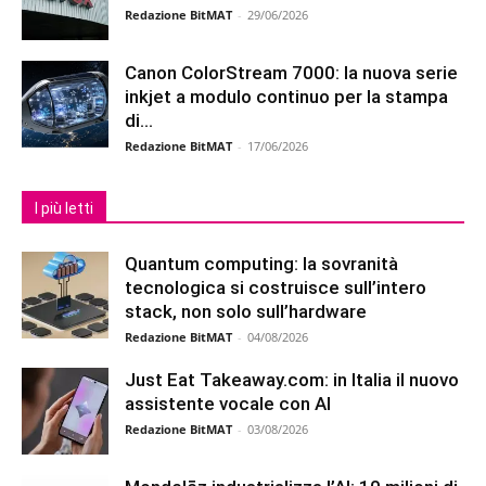
Redazione BitMAT
-
29/06/2026
Canon ColorStream 7000: la nuova serie
inkjet a modulo continuo per la stampa
di...
Redazione BitMAT
-
17/06/2026
I più letti
Quantum computing: la sovranità
tecnologica si costruisce sull’intero
stack, non solo sull’hardware
Redazione BitMAT
-
04/08/2026
Just Eat Takeaway.com: in Italia il nuovo
assistente vocale con AI
Redazione BitMAT
-
03/08/2026