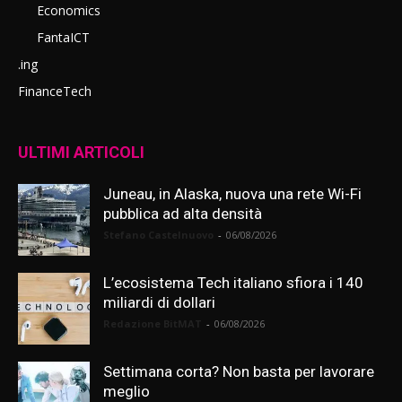
Economics
FantaICT
.ing
FinanceTech
ULTIMI ARTICOLI
Juneau, in Alaska, nuova una rete Wi-Fi
pubblica ad alta densità
Stefano Castelnuovo
-
06/08/2026
L’ecosistema Tech italiano sfiora i 140
miliardi di dollari
Redazione BitMAT
-
06/08/2026
Settimana corta? Non basta per lavorare
meglio