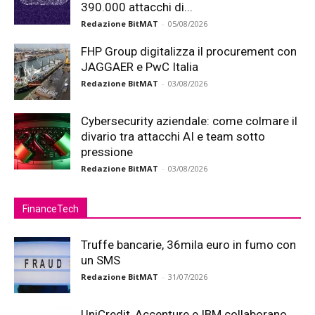
390.000 attacchi di...
Redazione BitMAT
-
05/08/2026
FHP Group digitalizza il procurement con
JAGGAER e PwC Italia
Redazione BitMAT
-
03/08/2026
Cybersecurity aziendale: come colmare il
divario tra attacchi AI e team sotto
pressione
Redazione BitMAT
-
03/08/2026
FinanceTech
Truffe bancarie, 36mila euro in fumo con
un SMS
Redazione BitMAT
-
31/07/2026
UniCredit, Accenture e IBM collaborano