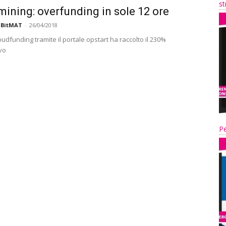
st
mining: overfunding in sole 12 ore
 BitMAT
-
26/04/2018
oudfunding tramite il portale opstart ha raccolto il 230%
ivo
Pe