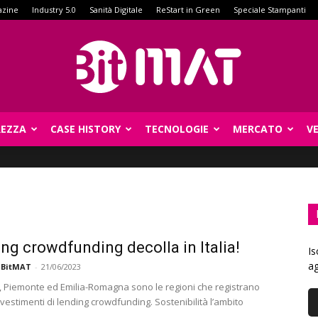
azine
Industry 5.0
Sanità Digitale
ReStart in Green
Speciale Stampanti
REZZA
CASE HISTORY
TECNOLOGIE
MERCATO
V
BitMat
ding crowdfunding decolla in Italia!
Is
ag
 BitMAT
-
21/06/2023
 Piemonte ed Emilia-Romagna sono le regioni che registrano
vestimenti di lending crowdfunding. Sostenibilità l’ambito