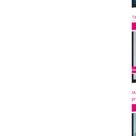
Ti
IA
pr