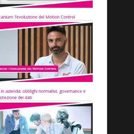
tanium: l’evoluzione del Motion Control
 in azienda: obblighi normativi, governance e
otezione dei dati