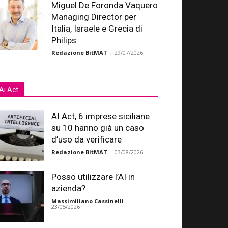
Miguel De Foronda Vaquero
Managing Director per
Italia, Israele e Grecia di
Philips
Redazione BitMAT
-
29/07/2026
Ai Act
AI Act, 6 imprese siciliane
su 10 hanno già un caso
d’uso da verificare
Redazione BitMAT
-
03/08/2026
Posso utilizzare l’AI in
azienda?
Massimiliano Cassinelli
-
23/05/2026