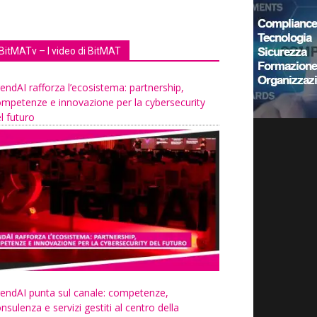
BitMATv – I video di BitMAT
endAI rafforza l’ecosistema: partnership,
mpetenze e innovazione per la cybersecurity
l futuro
endAI punta sul canale: competenze,
nsulenza e servizi gestiti al centro della