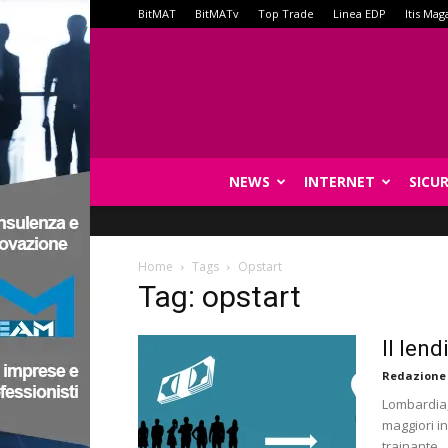
BitMAT
BitMATv
Top Trade
Linea EDP
Itis Mag
NEWS
INTERNET
SICU
Home
Tags
Opstart
Tag: opstart
Il len
Redazione
Lombardia,
maggiori in
trainante.