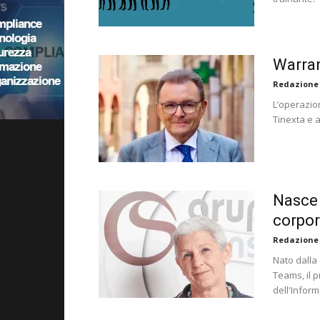
Warran
Redazione
L’operazio
Tinexta e a
Nasce 
corpor
Redazione
Nato dalla 
Teams, il p
dell'Inform