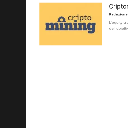
Cripto
Redazione
L'equity cr
dell'obiett