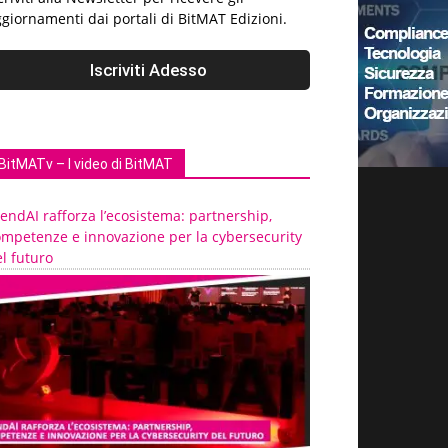
giornamenti dai portali di BitMAT Edizioni.
BitMATv – I video di BitMAT
endAI rafforza l’ecosistema: partnership,
ompetenze e innovazione per la cybersecurity
l futuro