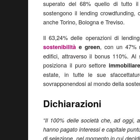
superato del 68% quello di tutto i
sostengono il lending crowdfunding,
anche Torino, Bologna e Treviso.
Il 63,24% delle operazioni di lendin
, con un 47% re
sostenibilità
e green
edifici, attraverso il bonus 110%. Al
posiziona il puro settore
immobiliar
estate, in tutte le sue sfaccettat
sovrapponendosi al mondo della sosteni
Dichiarazioni
“Il 100% delle società che, ad oggi, a
hanno pagato interessi e capitale puntua
di selezione, nel momento in cui deci