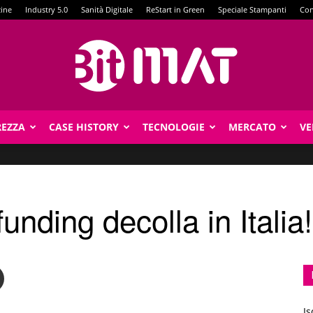
zine
Industry 5.0
Sanità Digitale
ReStart in Green
Speciale Stampanti
Con
REZZA
CASE HISTORY
TECNOLOGIE
MERCATO
VE
BitMat
unding decolla in Italia!
Is