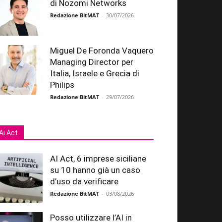
di Nozomi Networks
Redazione BitMAT
-
30/07/2026
Miguel De Foronda Vaquero
Managing Director per
Italia, Israele e Grecia di
Philips
Redazione BitMAT
-
29/07/2026
Ai Act
AI Act, 6 imprese siciliane
su 10 hanno già un caso
d’uso da verificare
Redazione BitMAT
-
03/08/2026
Posso utilizzare l’AI in