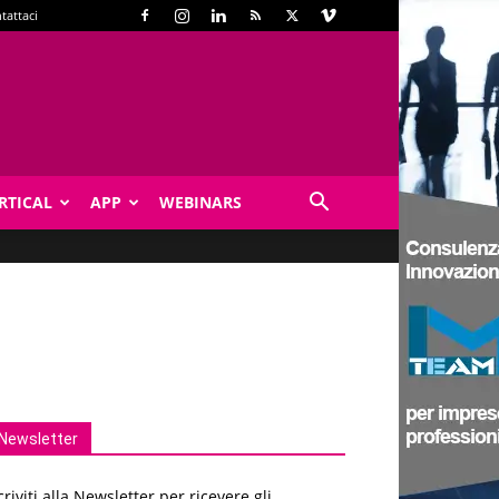
tattaci
RTICAL
APP
WEBINARS
Newsletter
criviti alla Newsletter per ricevere gli