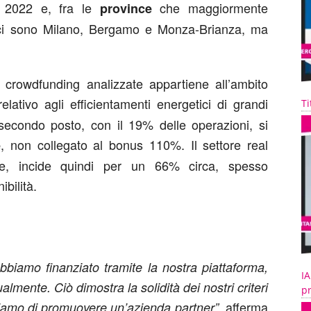
l 2022 e, fra le
che maggiormente
province
 ci sono Milano, Bergamo e Monza-Brianza, ma
g crowdfunding analizzate appartiene all’ambito
lativo agli efficientamenti energetici di grandi
Ti
 secondo posto, con il 19% delle operazioni, si
, non collegato al bonus 110%. Il settore real
e
ure, incide quindi per un 66% circa, spesso
bilità.
bbiamo finanziato tramite la nostra piattaforma,
IA
lmente. Ciò dimostra la solidità dei nostri criteri
pr
afferma
diamo di promuovere un’azienda partner”,