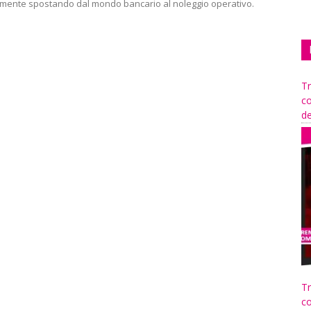
emente spostando dal mondo bancario al noleggio operativo.
Tr
co
de
Tr
co