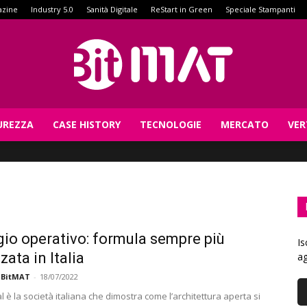
azine
Industry 5.0
Sanità Digitale
ReStart in Green
Speciale Stampanti
UREZZA
CASE HISTORY
TECNOLOGIE
MERCATO
VER
BitMat
io operativo: formula sempre più
Is
zata in Italia
ag
 BitMAT
-
18/07/2022
è la società italiana che dimostra come l’architettura aperta si