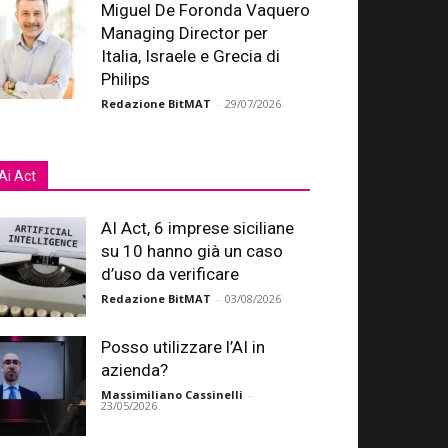
Miguel De Foronda Vaquero
Managing Director per
Italia, Israele e Grecia di
Philips
Redazione BitMAT
-
29/07/2026
Ai Act
AI Act, 6 imprese siciliane
su 10 hanno già un caso
d’uso da verificare
Redazione BitMAT
-
03/08/2026
Posso utilizzare l’AI in
azienda?
Massimiliano Cassinelli
-
23/05/2026