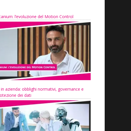
tanium: l’evoluzione del Motion Control
 in azienda: obblighi normativi, governance e
otezione dei dati