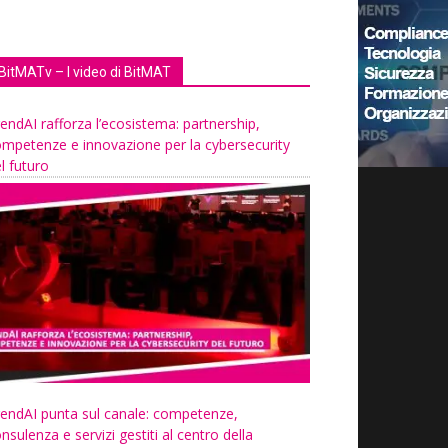
BitMATv – I video di BitMAT
endAI rafforza l’ecosistema: partnership,
mpetenze e innovazione per la cybersecurity
l futuro
endAI punta sul canale: competenze,
nsulenza e servizi gestiti al centro della