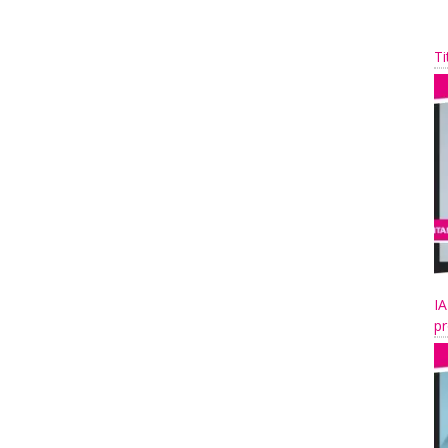
Ti
IA
pr