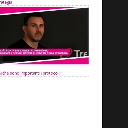
rategia
rché sono importanti i protocolli?