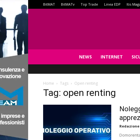
BitMAT
BitMATv
Top Trade
Linea EDP
Itis Mag
NEWS
INTERNET
SIC
Home
Tags
Open renting
Tag: open renting
Nolegg
apprez
Redazione
Domorental 