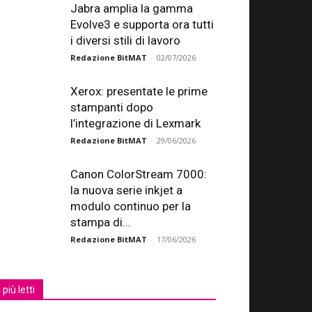
Jabra amplia la gamma
Evolve3 e supporta ora tutti
i diversi stili di lavoro
Redazione BitMAT
-
02/07/2026
Xerox: presentate le prime
stampanti dopo
l’integrazione di Lexmark
Redazione BitMAT
-
29/06/2026
Canon ColorStream 7000:
la nuova serie inkjet a
modulo continuo per la
stampa di...
Redazione BitMAT
-
17/06/2026
I più letti