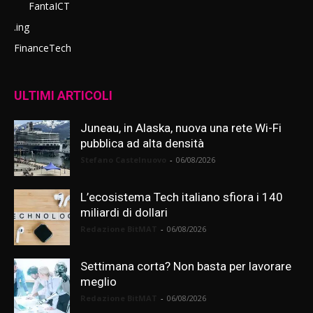
FantaICT
.ing
FinanceTech
ULTIMI ARTICOLI
Juneau, in Alaska, nuova una rete Wi-Fi
pubblica ad alta densità
Stefano Castelnuovo
-
06/08/2026
L’ecosistema Tech italiano sfiora i 140
miliardi di dollari
Redazione BitMAT
-
06/08/2026
Settimana corta? Non basta per lavorare
meglio
Redazione BitMAT
-
06/08/2026