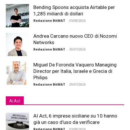
Bending Spoons acquista Airtable per
1,285 miliardi di dollari
Redazione BitMAT
-
05/08/2026
Andrea Carcano nuovo CEO di Nozomi
Networks
Redazione BitMAT
-
30/07/2026
Miguel De Foronda Vaquero Managing
Director per Italia, Israele e Grecia di
Philips
Redazione BitMAT
-
29/07/2026
Ai Act
AI Act, 6 imprese siciliane su 10 hanno
già un caso d’uso da verificare
Redazione BitMAT
-
03/08/2026