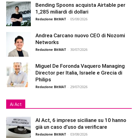
Bending Spoons acquista Airtable per
1,285 miliardi di dollari
Redazione BitMAT
-
05/08/2026
Andrea Carcano nuovo CEO di Nozomi
Networks
Redazione BitMAT
-
30/07/2026
Miguel De Foronda Vaquero Managing
Director per Italia, Israele e Grecia di
Philips
Redazione BitMAT
-
29/07/2026
Ai Act
AI Act, 6 imprese siciliane su 10 hanno
già un caso d’uso da verificare
Redazione BitMAT
-
03/08/2026