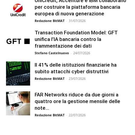
UniCredit, Accenture e IBM collaborano
per costruire la piattaforma bancaria
europea di nuova generazione
Redazione BitMAT
-
31/07/2026
Transaction Foundation Model: GFT
unifica l’IA bancaria contro la
frammentazione dei dati
Stefano Castelnuovo
-
24/07/2026
Il 41% delle istituzioni finanziarie ha
subito attacchi cyber distruttivi
Redazione BitMAT
-
23/07/2026
FAR Networks riduce da due giorni a
quattro ore la gestione mensile delle
note...
Redazione BitMAT
-
22/07/2026