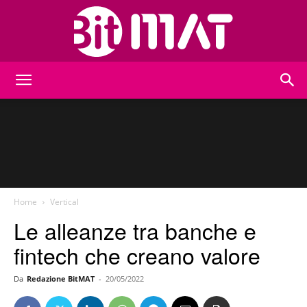
BitMat
Home
Vertical
Le alleanze tra banche e
fintech che creano valore
Da
Redazione BitMAT
-
20/05/2022