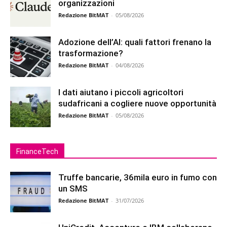
organizzazioni
Redazione BitMAT
-
05/08/2026
Adozione dell’AI: quali fattori frenano la
trasformazione?
Redazione BitMAT
-
04/08/2026
I dati aiutano i piccoli agricoltori
sudafricani a cogliere nuove opportunità
Redazione BitMAT
-
05/08/2026
FinanceTech
Truffe bancarie, 36mila euro in fumo con
un SMS
Redazione BitMAT
-
31/07/2026