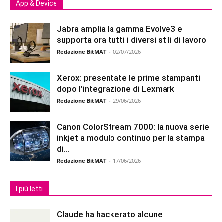
App & Device
Jabra amplia la gamma Evolve3 e
supporta ora tutti i diversi stili di lavoro
Redazione BitMAT
-
02/07/2026
Xerox: presentate le prime stampanti
dopo l’integrazione di Lexmark
Redazione BitMAT
-
29/06/2026
Canon ColorStream 7000: la nuova serie
inkjet a modulo continuo per la stampa
di...
Redazione BitMAT
-
17/06/2026
I più letti
Claude ha hackerato alcune