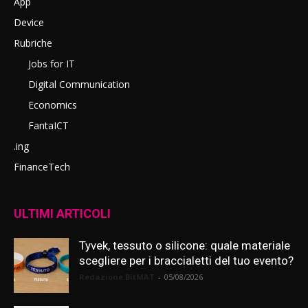
App
Device
Rubriche
Jobs for IT
Digital Communication
Economics
FantaICT
.ing
FinanceTech
ULTIMI ARTICOLI
Tyvek, tessuto o silicone: quale materiale
scegliere per i braccialetti del tuo evento?
Redazione BitMAT
-
05/08/2026