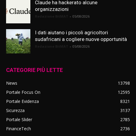
Claude ha hackerato alcune
organizzazioni
Redazione BitMAT
-
05/08/2026
I dati aiutano i piccoli agricoltori
sudafricani a cogliere nuove opportunità
Redazione BitMAT
-
05/08/2026
CATEGORIE PIÙ LETTE
News
13798
Portale Focus On
12595
Portale Evidenza
8321
Sicurezza
3137
Portale Slider
2785
FinanceTech
2736