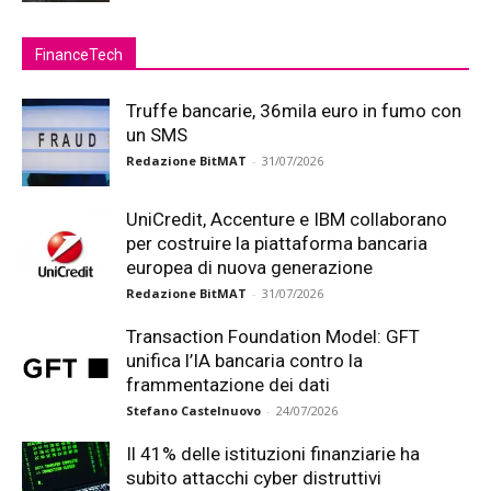
FinanceTech
Truffe bancarie, 36mila euro in fumo con
un SMS
Redazione BitMAT
-
31/07/2026
UniCredit, Accenture e IBM collaborano
per costruire la piattaforma bancaria
europea di nuova generazione
Redazione BitMAT
-
31/07/2026
Transaction Foundation Model: GFT
unifica l’IA bancaria contro la
frammentazione dei dati
Stefano Castelnuovo
-
24/07/2026
Il 41% delle istituzioni finanziarie ha
subito attacchi cyber distruttivi