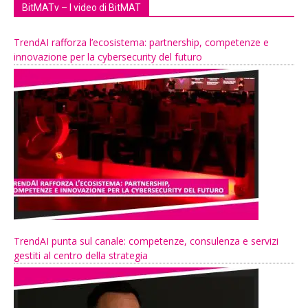
BitMATv – I video di BitMAT
TrendAI rafforza l’ecosistema: partnership, competenze e
innovazione per la cybersecurity del futuro
TrendAI punta sul canale: competenze, consulenza e servizi
gestiti al centro della strategia