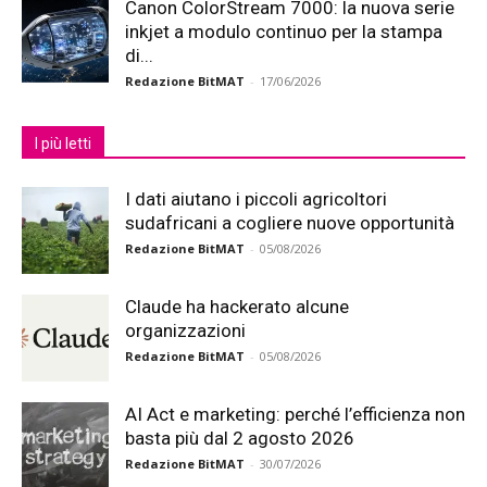
Canon ColorStream 7000: la nuova serie
inkjet a modulo continuo per la stampa
di...
Redazione BitMAT
-
17/06/2026
I più letti
I dati aiutano i piccoli agricoltori
sudafricani a cogliere nuove opportunità
Redazione BitMAT
-
05/08/2026
Claude ha hackerato alcune
organizzazioni
Redazione BitMAT
-
05/08/2026
AI Act e marketing: perché l’efficienza non
basta più dal 2 agosto 2026
Redazione BitMAT
-
30/07/2026