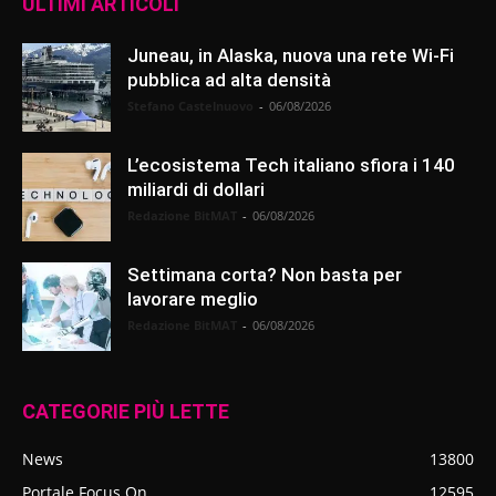
ULTIMI ARTICOLI
Juneau, in Alaska, nuova una rete Wi-Fi
pubblica ad alta densità
Stefano Castelnuovo
-
06/08/2026
L’ecosistema Tech italiano sfiora i 140
miliardi di dollari
Redazione BitMAT
-
06/08/2026
Settimana corta? Non basta per
lavorare meglio
Redazione BitMAT
-
06/08/2026
CATEGORIE PIÙ LETTE
News
13800
Portale Focus On
12595