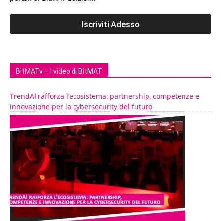
BitMATv – I video di BitMAT
TrendAI rafforza l’ecosistema: partnership, competenze e
innovazione per la cybersecurity del futuro