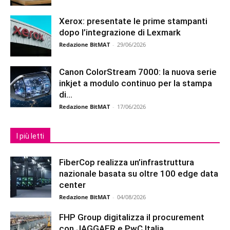
Xerox: presentate le prime stampanti
dopo l’integrazione di Lexmark
Redazione BitMAT
-
29/06/2026
Canon ColorStream 7000: la nuova serie
inkjet a modulo continuo per la stampa
di...
Redazione BitMAT
-
17/06/2026
I più letti
FiberCop realizza un’infrastruttura
nazionale basata su oltre 100 edge data
center
Redazione BitMAT
-
04/08/2026
FHP Group digitalizza il procurement
con JAGGAER e PwC Italia