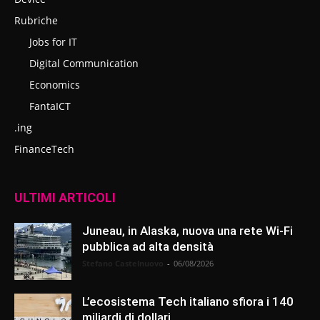
Rubriche
Jobs for IT
Digital Communication
Economics
FantaICT
.ing
FinanceTech
ULTIMI ARTICOLI
Juneau, in Alaska, nuova una rete Wi-Fi
pubblica ad alta densità
Stefano Castelnuovo
-
06/08/2026
L’ecosistema Tech italiano sfiora i 140
miliardi di dollari