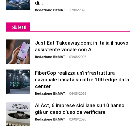
di...
Redazione BitMAT
-
17/06/2026
I più letti
Just Eat Takeaway.com: in Italia il nuovo
assistente vocale con AI
Redazione BitMAT
-
03/08/2026
FiberCop realizza un’infrastruttura
nazionale basata su oltre 100 edge data
center
Redazione BitMAT
-
04/08/2026
AI Act, 6 imprese siciliane su 10 hanno
già un caso d’uso da verificare
Redazione BitMAT
-
03/08/2026