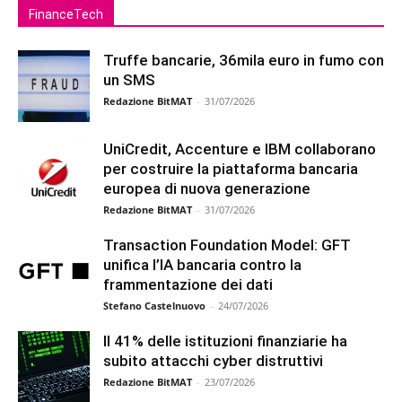
FinanceTech
Truffe bancarie, 36mila euro in fumo con
un SMS
Redazione BitMAT
-
31/07/2026
UniCredit, Accenture e IBM collaborano
per costruire la piattaforma bancaria
europea di nuova generazione
Redazione BitMAT
-
31/07/2026
Transaction Foundation Model: GFT
unifica l’IA bancaria contro la
frammentazione dei dati
Stefano Castelnuovo
-
24/07/2026
Il 41% delle istituzioni finanziarie ha
subito attacchi cyber distruttivi
Redazione BitMAT
-
23/07/2026