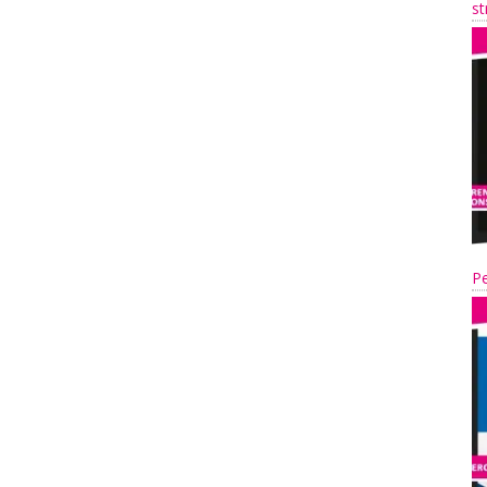
st
Pe