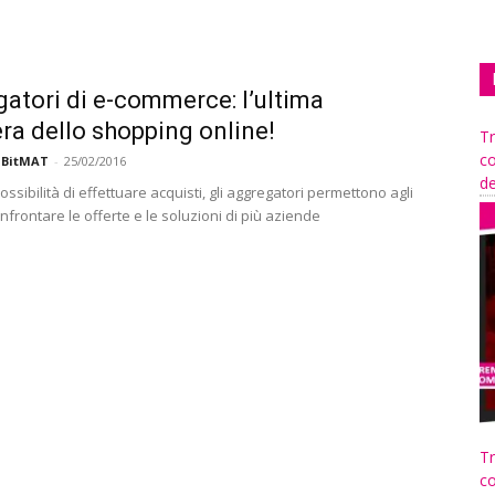
atori di e-commerce: l’ultima
era dello shopping online!
Tr
co
 BitMAT
-
25/02/2016
de
possibilità di effettuare acquisti, gli aggregatori permettono agli
onfrontare le offerte e le soluzioni di più aziende
Tr
co