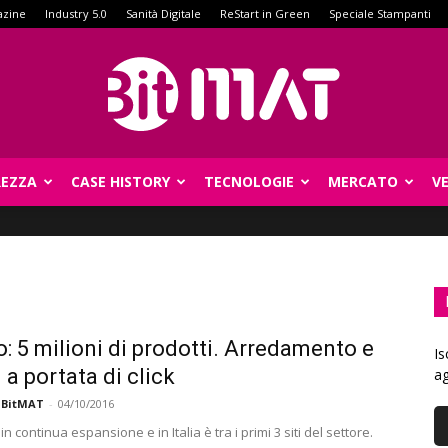
azine
Industry 5.0
Sanità Digitale
ReStart in Green
Speciale Stampanti
REZZA
CASE HISTORY
TECNOLOGIE
MERCATO
V
BitMat
o: 5 milioni di prodotti. Arredamento e
Is
 a portata di click
ag
 BitMAT
-
04/10/2016
 in continua espansione e in Italia è tra i primi 3 siti del settore.