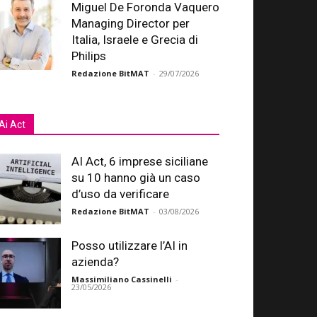
Miguel De Foronda Vaquero
Managing Director per
Italia, Israele e Grecia di
Philips
Redazione BitMAT
-
29/07/2026
Ai Act
AI Act, 6 imprese siciliane
su 10 hanno già un caso
d’uso da verificare
Redazione BitMAT
-
03/08/2026
Posso utilizzare l’AI in
azienda?
Massimiliano Cassinelli
-
23/05/2026