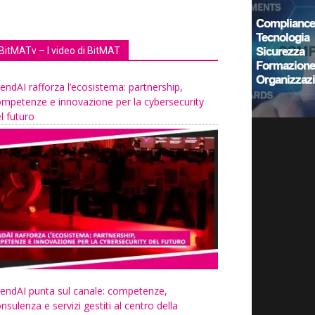
BitMATv – I video di BitMAT
endAI rafforza l’ecosistema: partnership,
mpetenze e innovazione per la cybersecurity
l futuro
endAI punta sul canale: competenze,
nsulenza e servizi gestiti al centro della