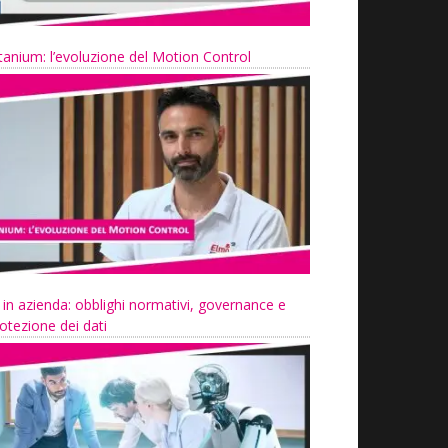
tanium: l’evoluzione del Motion Control
 in azienda: obblighi normativi, governance e
otezione dei dati