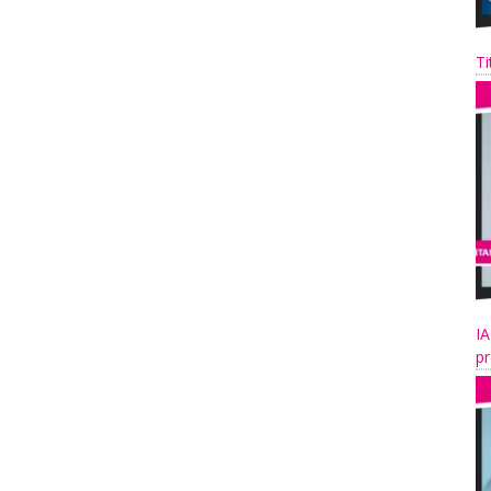
Ti
IA
pr