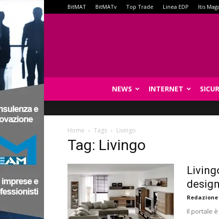
BitMAT
BitMATv
Top Trade
Linea EDP
Itis Mag
NEWS
INTERNET
SICU
Home
Tags
Livingo
Tag: Livingo
Living
design
Redazione
Il portale è