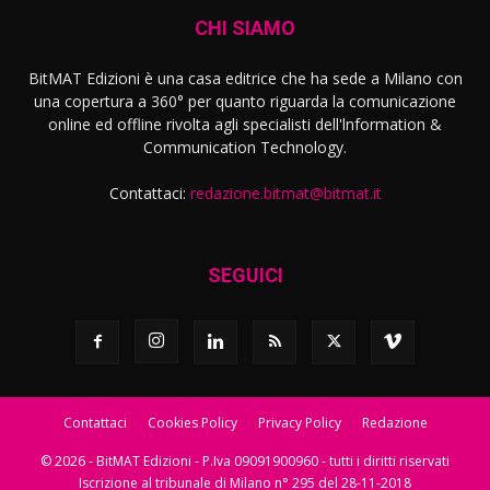
CHI SIAMO
BitMAT Edizioni è una casa editrice che ha sede a Milano con
una copertura a 360° per quanto riguarda la comunicazione
online ed offline rivolta agli specialisti dell'lnformation &
Communication Technology.
Contattaci:
redazione.bitmat@bitmat.it
SEGUICI
Contattaci
Cookies Policy
Privacy Policy
Redazione
© 2026 - BitMAT Edizioni - P.Iva 09091900960 - tutti i diritti riservati
Iscrizione al tribunale di Milano n° 295 del 28-11-2018