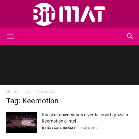
BitMat
Home
Tags
Keemotion
Tag: Keemotion
Il basket universitario diventa smart grazie a
Keemotion e Intel
Redazione BitMAT
-
21/03/2019