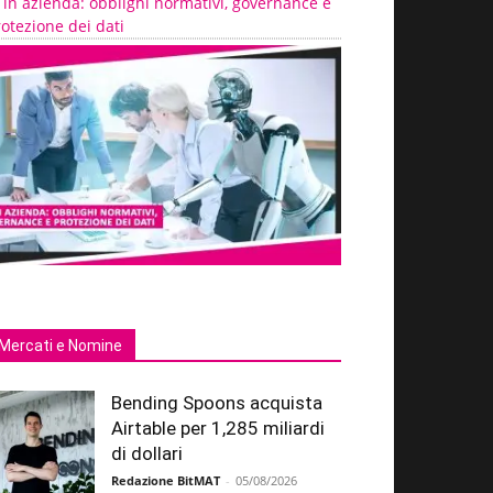
 in azienda: obblighi normativi, governance e
otezione dei dati
Mercati e Nomine
Bending Spoons acquista
Airtable per 1,285 miliardi
di dollari
Redazione BitMAT
-
05/08/2026