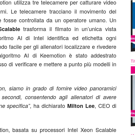
ion utilizza tre telecamere per catturare video
rni. Le telecamere tracciano il movimento del
e fosse controllata da un operatore umano. Un
trasforma il filmato in un’unica vista
Scalable
itmo AI di Intel identifica ed etichetta ogni
 facile per gli allenatori localizzare e rivedere
’algoritmo AI di Keemotion è stato addestrato
Ti
so di verificare e mettere a punto più modelli in
on, siamo in grado di fornire video panoramici
3 secondi, consentendo agli allenatori di avere
, ha dichiarato
, CEO di
e specifica”
Milton Lee
on, basata su processori Intel Xeon Scalable