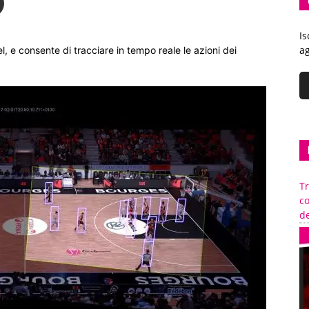
Is
ag
el, e consente di tracciare in tempo reale le azioni dei
Tr
c
de