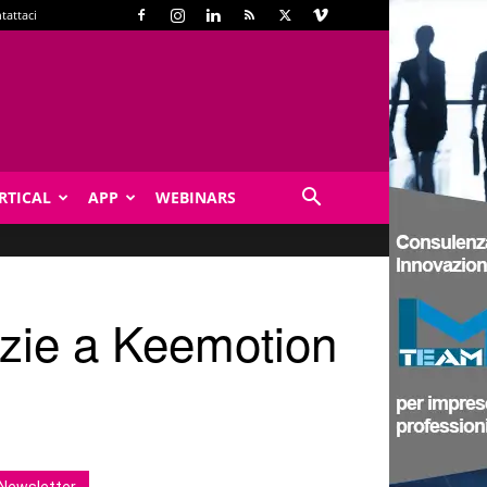
tattaci
RTICAL
APP
WEBINARS
razie a Keemotion