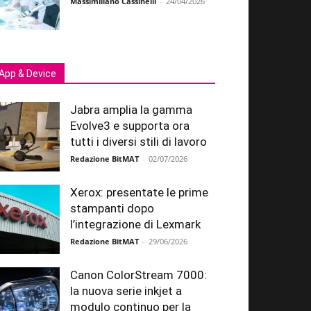
Massimiliano Cassinelli
-
24/04/2026
App & Device
Jabra amplia la gamma
Evolve3 e supporta ora
tutti i diversi stili di lavoro
Redazione BitMAT
-
02/07/2026
Xerox: presentate le prime
stampanti dopo
l’integrazione di Lexmark
Redazione BitMAT
-
29/06/2026
Canon ColorStream 7000:
la nuova serie inkjet a
modulo continuo per la