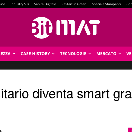
zine
Industry 5.0
Sanità Digitale
ReStart in Green
Speciale Stampanti
Con
REZZA
CASE HISTORY
TECNOLOGIE
MERCATO
VE
BitMat
sitario diventa smart g