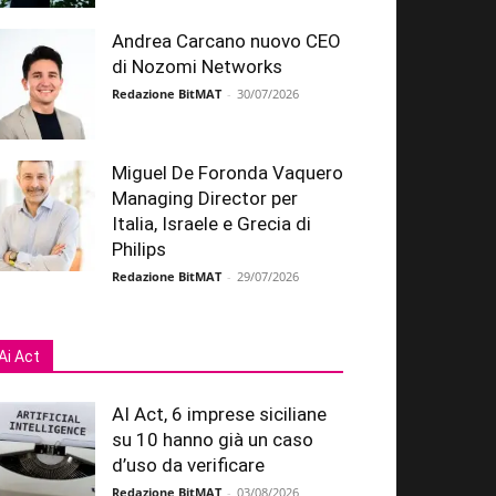
Andrea Carcano nuovo CEO
di Nozomi Networks
Redazione BitMAT
-
30/07/2026
Miguel De Foronda Vaquero
Managing Director per
Italia, Israele e Grecia di
Philips
Redazione BitMAT
-
29/07/2026
Ai Act
AI Act, 6 imprese siciliane
su 10 hanno già un caso
d’uso da verificare
Redazione BitMAT
-
03/08/2026