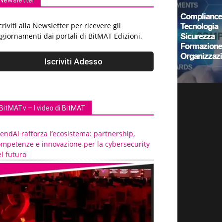
Newsletter
criviti alla Newsletter per ricevere gli
giornamenti dai portali di BitMAT Edizioni.
BitMATv – I video di BitMAT
endAI rafforza l’ecosistema: partnership,
ompetenze e innovazione per la cybersecurity
l futuro