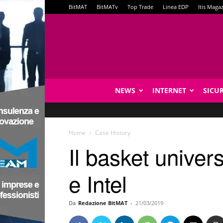
BitMAT
BitMATv
Top Trade
Linea EDP
Itis Maga
NEWS
INTERNET
SICU
Home
Case History
Il basket univer
e Intel
Da
Redazione BitMAT
-
21/03/2019