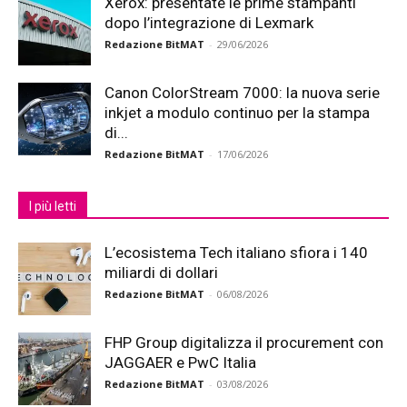
Xerox: presentate le prime stampanti
dopo l’integrazione di Lexmark
Redazione BitMAT
-
29/06/2026
Canon ColorStream 7000: la nuova serie
inkjet a modulo continuo per la stampa
di...
Redazione BitMAT
-
17/06/2026
I più letti
L’ecosistema Tech italiano sfiora i 140
miliardi di dollari
Redazione BitMAT
-
06/08/2026
FHP Group digitalizza il procurement con
JAGGAER e PwC Italia
Redazione BitMAT
-
03/08/2026