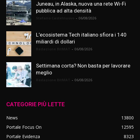
Juneau, in Alaska, nuova una rete Wi-Fi
pubblica ad alta densità
Stefano Castelnuovo
-
06/08/2026
L’ecosistema Tech italiano sfiora i 140
miliardi di dollari
Redazione BitMAT
-
06/08/2026
Settimana corta? Non basta per lavorare
meglio
Redazione BitMAT
-
06/08/2026
CATEGORIE PIÙ LETTE
News
13800
Portale Focus On
12595
Portale Evidenza
8323