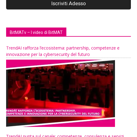
BitMATv – I video di BitMAT
TrendAI rafforza l’ecosistema: partnership, competenze e
innovazione per la cybersecurity del futuro
TrendAI punta sul canale: competenze, consulenza e servizi