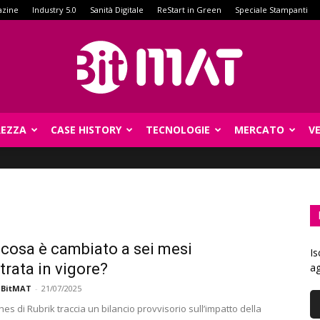
azine
Industry 5.0
Sanità Digitale
ReStart in Green
Speciale Stampanti
REZZA
CASE HISTORY
TECNOLOGIE
MERCATO
V
BitMat
cosa è cambiato a sei mesi
Is
ntrata in vigore?
ag
 BitMAT
-
21/07/2025
s di Rubrik traccia un bilancio provvisorio sull’impatto della