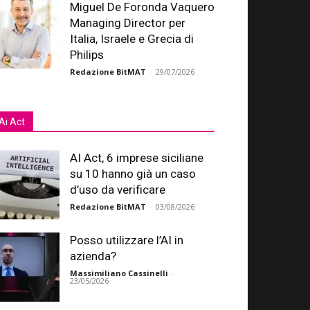
Miguel De Foronda Vaquero
Managing Director per
Italia, Israele e Grecia di
Philips
Redazione BitMAT
-
29/07/2026
Ai Act
AI Act, 6 imprese siciliane
su 10 hanno già un caso
d’uso da verificare
Redazione BitMAT
-
03/08/2026
Posso utilizzare l’AI in
azienda?
Massimiliano Cassinelli
-
23/05/2026