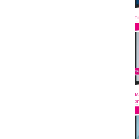
Ti
IA
pr