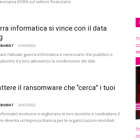
europea DORA sul settore finanziario
rra informatica si vince con il data
g
Tr
co
 BitMAT
-
31/05/2023
de
tare l’attuale guerra informatica è necessario che pubblico e
laborino tra loro attraverso la condivisione dei dati.
tere il ransomware che “cerca” i tuoi
 BitMAT
-
20/07/2022
 informatici evolvono e migliorano le loro tecniche e combattere il
 diventa un’impresa titanica per le organizzazioni mondiali.
Tr
co