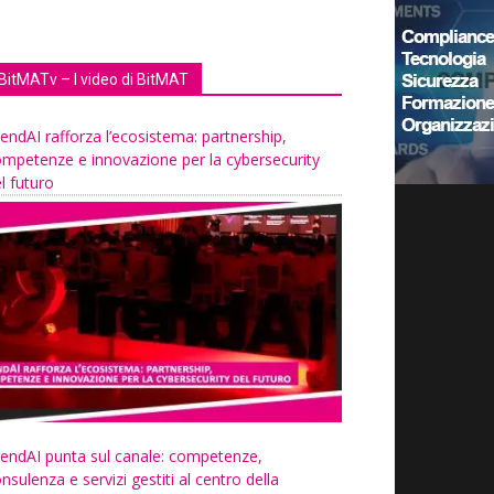
BitMATv – I video di BitMAT
endAI rafforza l’ecosistema: partnership,
mpetenze e innovazione per la cybersecurity
l futuro
endAI punta sul canale: competenze,
nsulenza e servizi gestiti al centro della