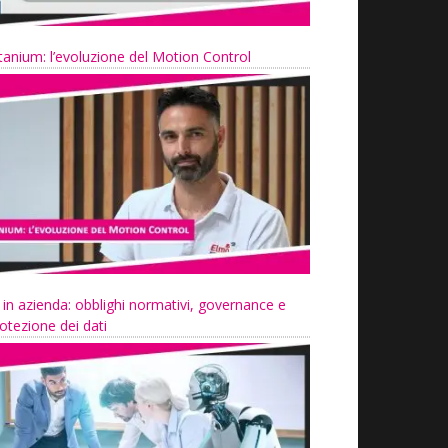
tanium: l’evoluzione del Motion Control
 in azienda: obblighi normativi, governance e
otezione dei dati