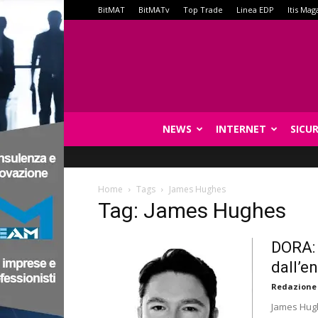
BitMAT
BitMATv
Top Trade
Linea EDP
Itis Mag
NEWS
INTERNET
SICU
Home
Tags
James Hughes
Tag: James Hughes
DORA: 
dall’e
Redazione
James Hughe