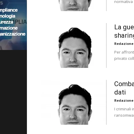
normativa 
La gue
sharin
Redazione
Per affron
privato col
Combat
dati
Redazione
I criminali
ransomware