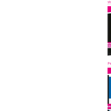
st
Pe