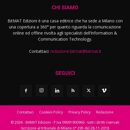
CHI SIAMO
BitMAT Edizioni è una casa editrice che ha sede a Milano con
una copertura a 360° per quanto riguarda la comunicazione
online ed offline rivolta agli specialisti dell'lnformation &
Communication Technology.
Contattaci:
redazione.bitmat@bitmat.it
SEGUICI
Contattaci
Cookies Policy
Privacy Policy
Redazione
© 2026 - BitMAT Edizioni - P.Iva 09091900960 - tutti i diritti riservati
Iscrizione al tribunale di Milano n° 295 del 28-11-2018