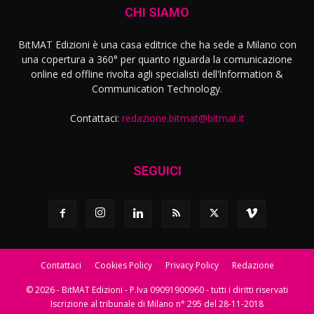
CHI SIAMO
BitMAT Edizioni è una casa editrice che ha sede a Milano con
una copertura a 360° per quanto riguarda la comunicazione
online ed offline rivolta agli specialisti dell'lnformation &
Communication Technology.
Contattaci:
redazione.bitmat@bitmat.it
SEGUICI
Contattaci
Cookies Policy
Privacy Policy
Redazione
© 2026 - BitMAT Edizioni - P.Iva 09091900960 - tutti i diritti riservati
Iscrizione al tribunale di Milano n° 295 del 28-11-2018