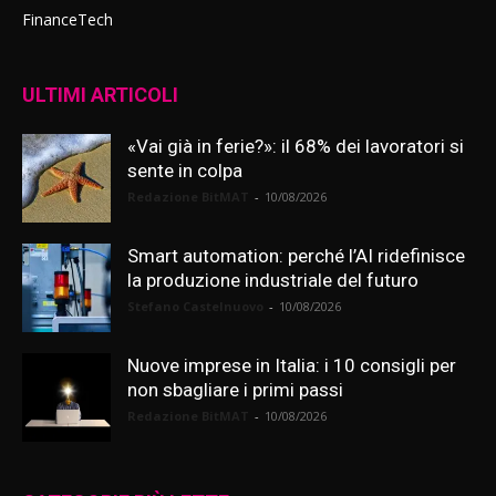
FinanceTech
ULTIMI ARTICOLI
«Vai già in ferie?»: il 68% dei lavoratori si
sente in colpa
Redazione BitMAT
-
10/08/2026
Smart automation: perché l’AI ridefinisce
la produzione industriale del futuro
Stefano Castelnuovo
-
10/08/2026
Nuove imprese in Italia: i 10 consigli per
non sbagliare i primi passi
Redazione BitMAT
-
10/08/2026