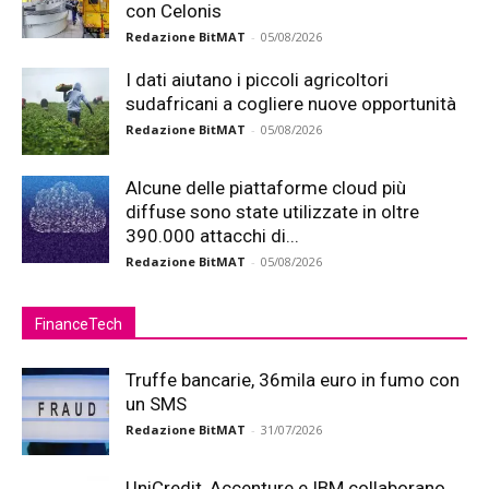
con Celonis
Redazione BitMAT
-
05/08/2026
I dati aiutano i piccoli agricoltori
sudafricani a cogliere nuove opportunità
Redazione BitMAT
-
05/08/2026
Alcune delle piattaforme cloud più
diffuse sono state utilizzate in oltre
390.000 attacchi di...
Redazione BitMAT
-
05/08/2026
FinanceTech
Truffe bancarie, 36mila euro in fumo con
un SMS
Redazione BitMAT
-
31/07/2026
UniCredit, Accenture e IBM collaborano