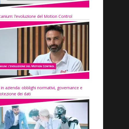
tanium: l’evoluzione del Motion Control
 in azienda: obblighi normativi, governance e
otezione dei dati