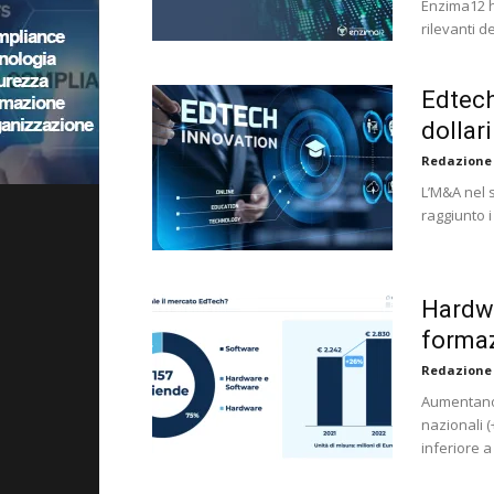
Enzima12 ha
rilevanti d
Edtech
dollari
Redazione
L’M&A nel s
raggiunto i 
Hardwa
forma
Redazione
Aumentano 
nazionali (
inferiore a