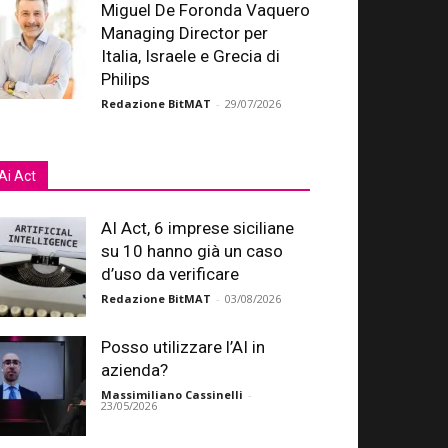
Miguel De Foronda Vaquero
Managing Director per
Italia, Israele e Grecia di
Philips
Redazione BitMAT
-
29/07/2026
Ai Act
AI Act, 6 imprese siciliane
su 10 hanno già un caso
d’uso da verificare
Redazione BitMAT
-
03/08/2026
Posso utilizzare l’AI in
azienda?
Massimiliano Cassinelli
-
23/05/2026