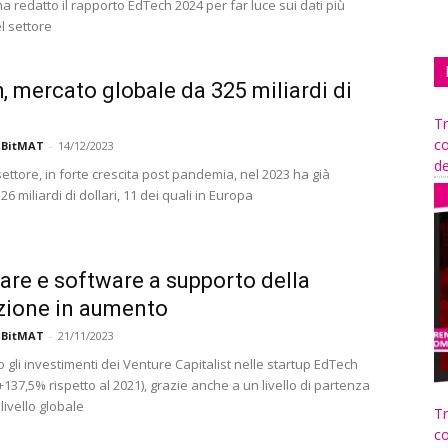
 redatto il rapporto EdTech 2024 per far luce sui dati più
el settore
, mercato globale da 325 miliardi di
Tr
co
 BitMAT
-
14/12/2023
de
ettore, in forte crescita post pandemia, nel 2023 ha già
26 miliardi di dollari, 11 dei quali in Europa
re e software a supporto della
zione in aumento
 BitMAT
-
21/11/2023
gli investimenti dei Venture Capitalist nelle startup EdTech
+137,5% rispetto al 2021), grazie anche a un livello di partenza
 livello globale
Tr
co