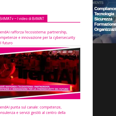
BitMATv – I video di BitMAT
endAI rafforza l’ecosistema: partnership,
mpetenze e innovazione per la cybersecurity
l futuro
endAI punta sul canale: competenze,
nsulenza e servizi gestiti al centro della