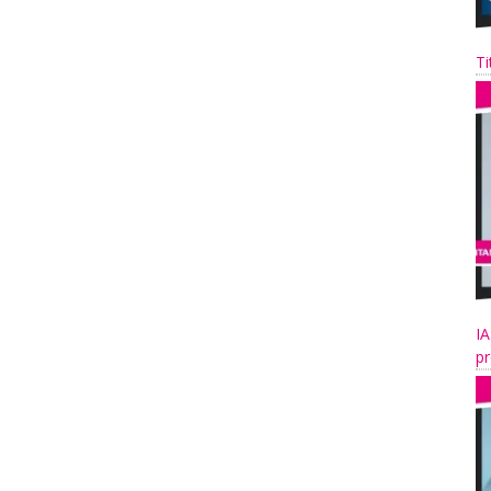
Ti
IA
pr