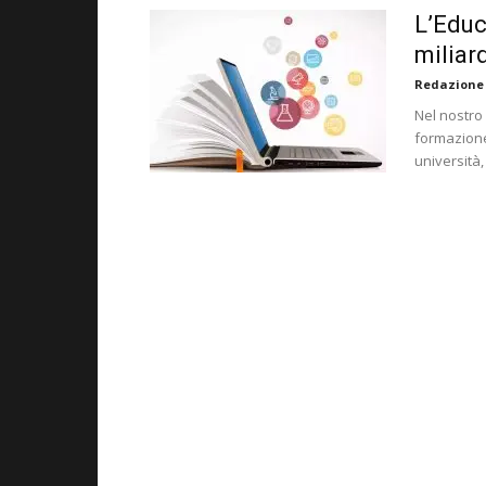
L’Educ
miliard
Redazione
Nel nostro
formazione 
università,