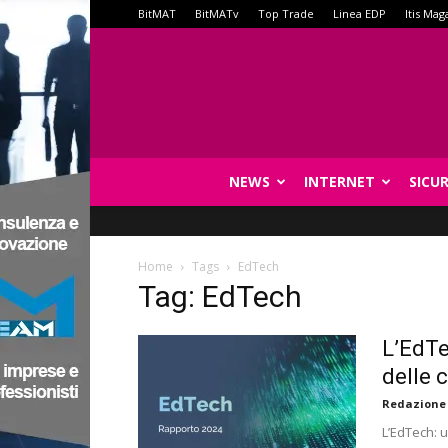
BitMAT
BitMATv
Top Trade
Linea EDP
Itis Mag
NEWS
INTERNET
SICU
Home
Tags
EdTech
Tag: EdTech
L’EdTe
delle 
Redazione
L’EdTech: u