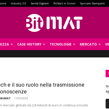
azine
Industry 5.0
Sanità Digitale
ReStart in Green
Speciale Stampanti
REZZA
CASE HISTORY
TECNOLOGIE
MERCATO
V
BitMat
ch e il suo ruolo nella trasmissione
Is
conoscenze
ag
 BitMAT
-
17/05/2024
n mercato globale da 2,8 miliardi di euro in continua crescita.