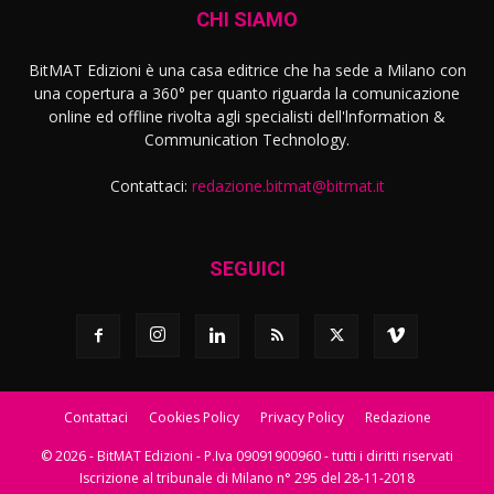
CHI SIAMO
BitMAT Edizioni è una casa editrice che ha sede a Milano con
una copertura a 360° per quanto riguarda la comunicazione
online ed offline rivolta agli specialisti dell'lnformation &
Communication Technology.
Contattaci:
redazione.bitmat@bitmat.it
SEGUICI
Contattaci
Cookies Policy
Privacy Policy
Redazione
© 2026 - BitMAT Edizioni - P.Iva 09091900960 - tutti i diritti riservati
Iscrizione al tribunale di Milano n° 295 del 28-11-2018