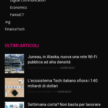
Digital Communication
Economics
FantaICT
.ing
FinanceTech
ULTIMI ARTICOLI
Juneau, in Alaska, nuova una rete Wi-Fi
pubblica ad alta densità
Stefano Castelnuovo
-
06/08/2026
L’ecosistema Tech italiano sfiora i 140
miliardi di dollari
Redazione BitMAT
-
06/08/2026
Settimana corta? Non basta per lavorare