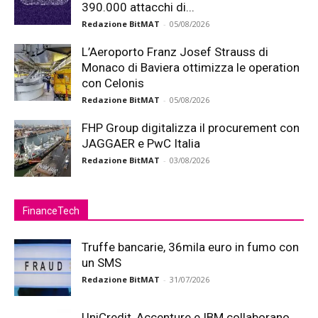
390.000 attacchi di...
Redazione BitMAT
-
05/08/2026
L’Aeroporto Franz Josef Strauss di
Monaco di Baviera ottimizza le operation
con Celonis
Redazione BitMAT
-
05/08/2026
FHP Group digitalizza il procurement con
JAGGAER e PwC Italia
Redazione BitMAT
-
03/08/2026
FinanceTech
Truffe bancarie, 36mila euro in fumo con
un SMS
Redazione BitMAT
-
31/07/2026
UniCredit, Accenture e IBM collaborano