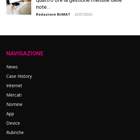
quattro ore la gestione mensile delle
note...
Redazione BitMAT
-
22/07/2026
NAVIGAZIONE
News
Case History
Internet
Mercati
Nomine
App
Device
Rubriche