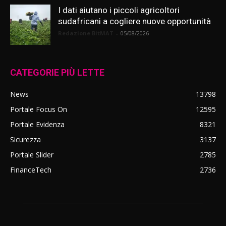
I dati aiutano i piccoli agricoltori
sudafricani a cogliere nuove opportunità
Redazione BitMAT
-
05/08/2026
CATEGORIE PIÙ LETTE
News
13798
Portale Focus On
12595
Portale Evidenza
8321
Sicurezza
3137
Portale Slider
2785
FinanceTech
2736