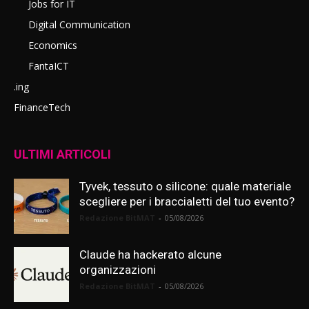
Jobs for IT
Digital Communication
Economics
FantaICT
.ing
FinanceTech
ULTIMI ARTICOLI
Tyvek, tessuto o silicone: quale materiale
scegliere per i braccialetti del tuo evento?
Redazione BitMAT
-
05/08/2026
Claude ha hackerato alcune
organizzazioni
Redazione BitMAT
-
05/08/2026