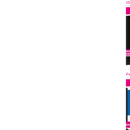
st
Pe