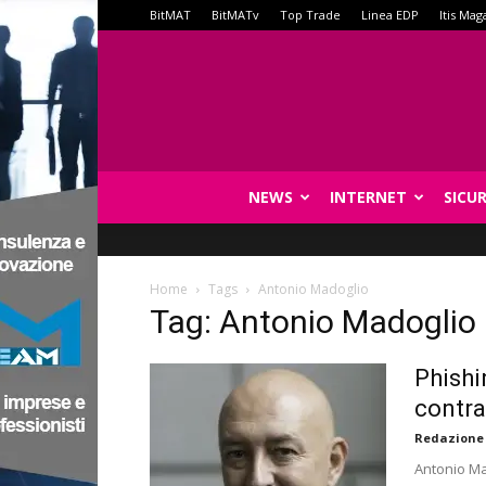
BitMAT
BitMATv
Top Trade
Linea EDP
Itis Mag
NEWS
INTERNET
SICU
Home
Tags
Antonio Madoglio
Tag: Antonio Madoglio
Phishi
contra
Redazione
Antonio Ma