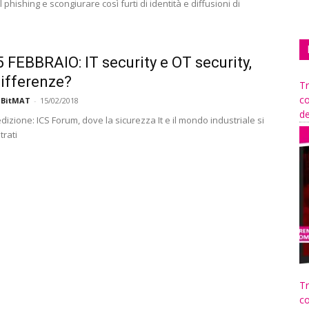
l phishing e scongiurare così furti di identità e diffusioni di
 FEBBRAIO: IT security e OT security,
differenze?
Tr
co
 BitMAT
-
15/02/2018
de
dizione: ICS Forum, dove la sicurezza It e il mondo industriale si
trati
Tr
co