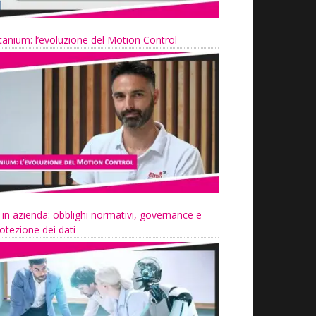
tanium: l’evoluzione del Motion Control
 in azienda: obblighi normativi, governance e
otezione dei dati