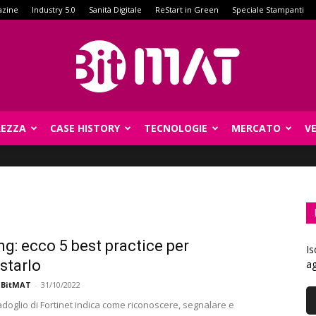
azine
Industry 5.0
Sanità Digitale
ReStart in Green
Speciale Stampanti
REZZA
CASE HISTORY
TECNOLOGIE
MERCATO
V
BitMat
ng: ecco 5 best practice per
Is
starlo
ag
 BitMAT
-
31/10/2022
doglio di Fortinet indica come riconoscere, segnalare e