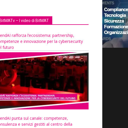
BitMATv – I video di BitMAT
endAI rafforza l’ecosistema: partnership,
mpetenze e innovazione per la cybersecurity
l futuro
endAI punta sul canale: competenze,
nsulenza e servizi gestiti al centro della