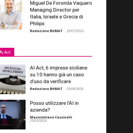
Miguel De Foronda Vaquero
Managing Director per
Italia, Israele e Grecia di
Philips
Redazione BitMAT
-
29/07/2026
Ai Act
AI Act, 6 imprese siciliane
su 10 hanno già un caso
d’uso da verificare
Redazione BitMAT
-
03/08/2026
Posso utilizzare l’AI in
azienda?
Massimiliano Cassinelli
-
23/05/2026