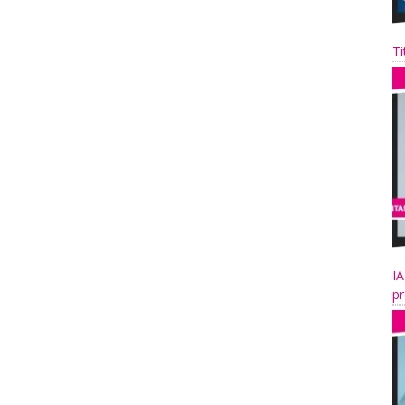
Ti
IA
pr