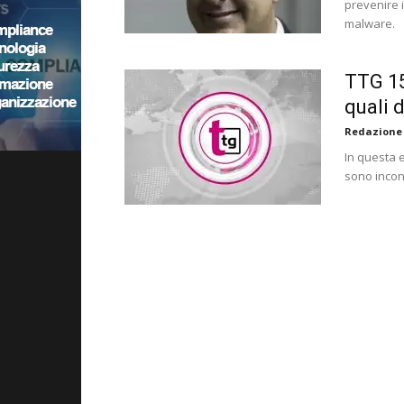
prevenire i
malware.
TTG 15
quali 
Redazione
In questa e
sono incon