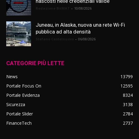
nascosti nelle credenziali valide
Redazione BitMAT
-
10/08/2026
Juneau, in Alaska, nuova una rete Wi-Fi
pubblica ad alta densità
Stefano Castelnuovo
-
06/08/2026
CATEGORIE PIÙ LETTE
News
13799
Portale Focus On
12595
Portale Evidenza
8324
Sicurezza
3138
Portale Slider
2784
FinanceTech
2737