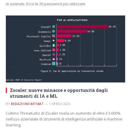
le aziende. Ecco le 20 password più utilizzate
Zscaler: nuove minacce e opportunità dagli
strumenti di IA e ML
BY
REDAZIONE BITMAT
1 APRILE 2025
L’ultimo ThreatLabz di Zscaler rivela un aumento di oltre il 3.000%
nell’uso aziendale di strumenti di intelligenza artificiale e machine
learning