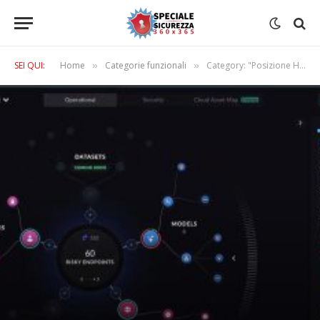
SEI QUI:
Home
Categorie funzionali
Category: "Posizione Home Page"
»
»