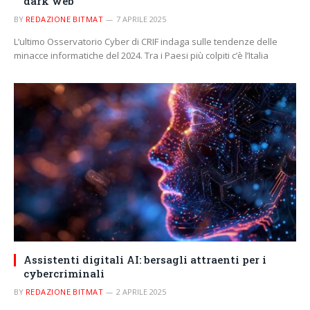
dark web
BY
REDAZIONE BITMAT
7 APRILE 2025
L’ultimo Osservatorio Cyber di CRIF indaga sulle tendenze delle
minacce informatiche del 2024. Tra i Paesi più colpiti c’è l’Italia
Assistenti digitali AI: bersagli attraenti per i
cybercriminali
BY
REDAZIONE BITMAT
2 APRILE 2025