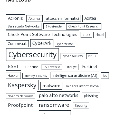
Acronis
Axitea
attacchi informatici
Akamai
Barracuda Networks
Check Point Research
Bitdefender
Check Point Software Technologies
cloud
CISO
CyberArk
Commvault
cybercrime
Cybersecurity
cyber security
DDoS
ESET
Fortinet
FireEye
F-Secure
F5 Networks
intelligenza artificiale (AI)
Hacker
Iot
Identity Security
Kaspersky
malware
minacce informatiche
palo alto networks
phishing
Nozomi Networks
ransomware
Proofpoint
Security