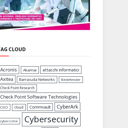
TAG CLOUD
Acronis
attacchi informatici
Akamai
Axitea
Barracuda Networks
Bitdefender
Check Point Research
Check Point Software Technologies
CyberArk
Commvault
cloud
CISO
Cybersecurity
cybercrime