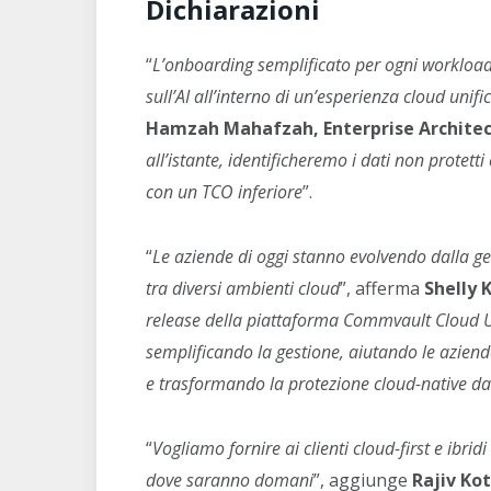
Dichiarazioni
“
L’onboarding semplificato per ogni workloa
sull’AI all’interno di un’esperienza cloud unif
Hamzah Mahafzah, Enterprise Architec
all’istante, identificheremo i dati non protetti 
con un TCO inferiore
”.
“
Le aziende di oggi stanno evolvendo dalla gest
tra diversi ambienti cloud
”, afferma
Shelly 
release della piattaforma Commvault Cloud U
semplificando la gestione, aiutando le aziend
e trasformando la protezione cloud-native da
“
Vogliamo fornire ai clienti cloud-first e ibrid
dove saranno domani
”, aggiunge
Rajiv Kot