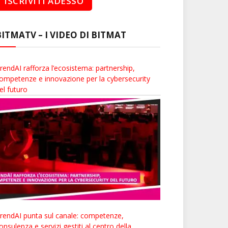
BITMATV – I VIDEO DI BITMAT
rendAI rafforza l’ecosistema: partnership,
ompetenze e innovazione per la cybersecurity
el futuro
rendAI punta sul canale: competenze,
onsulenza e servizi gestiti al centro della