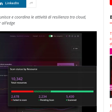
LinkedIn
sce e coordina le attività di resilienza tra cloud,
 all’edge
T
c
d
T
c