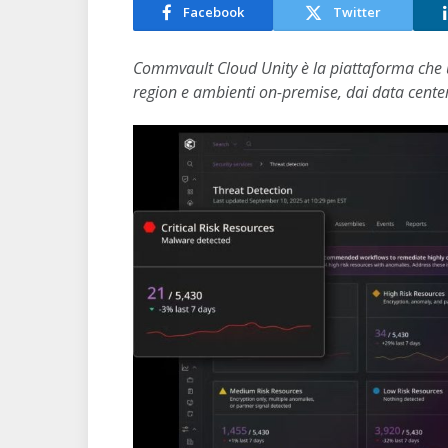
Facebook
Twitter
Commvault Cloud Unity è la piattaforma che uni
region e ambienti on-premise, dai data center