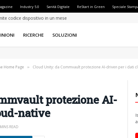
Magazine
Industry 5.0
Sanità Digitale
ReStart in Green
Speciale Stamp
amite codice dispositivo in un mese
INIONI
RICERCHE
SOLUZIONI
ne Home Page
Cloud Unity: da Commvault protezione AI-driven per i dati c
»
mmvault protezione AI-
loud-native
I
a
 MINS READ