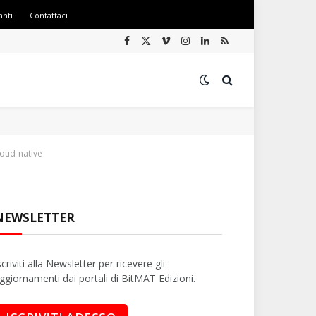
anti
Contattaci
Facebook
X
Vimeo
Instagram
LinkedIn
RSS
(Twitter)
loud-native
NEWSLETTER
scriviti alla Newsletter per ricevere gli
ggiornamenti dai portali di BitMAT Edizioni.