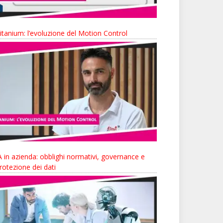
itanium: l’evoluzione del Motion Control
A in azienda: obblighi normativi, governance e
rotezione dei dati