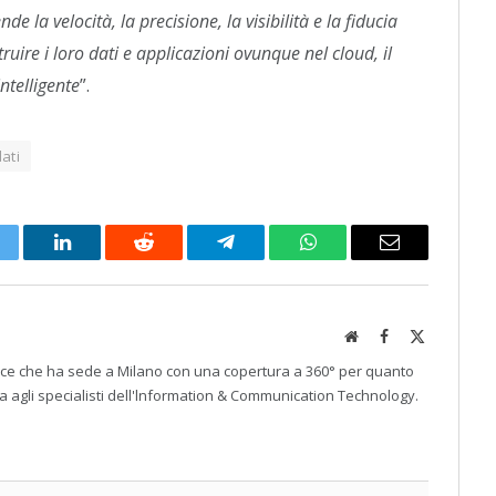
de la velocità, la precisione, la visibilità e la fiducia
ruire i loro dati e applicazioni ovunque nel cloud, il
ntelligente
”.
ati
itter
LinkedIn
Reddit
Telegram
WhatsApp
Email
Website
Facebook
X
(Twitter)
rice che ha sede a Milano con una copertura a 360° per quanto
a agli specialisti dell'lnformation & Communication Technology.