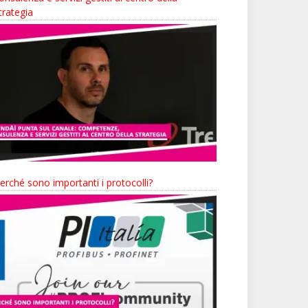
trategia
erché sono importanti i protocolli?