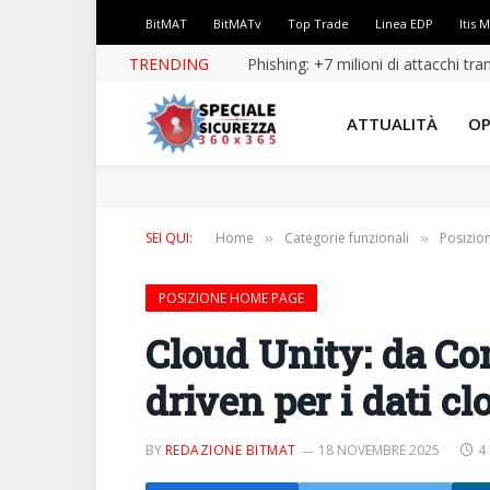
BitMAT
BitMATv
Top Trade
Linea EDP
Itis 
TRENDING
Phishing: +7 milioni di attacchi tr
ATTUALITÀ
OP
SEI QUI:
Home
Categorie funzionali
Posizio
»
»
POSIZIONE HOME PAGE
Cloud Unity: da Co
driven per i dati c
BY
REDAZIONE BITMAT
18 NOVEMBRE 2025
4