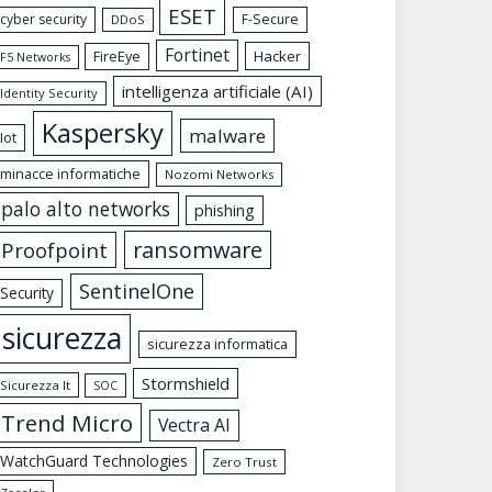
ESET
cyber security
F-Secure
DDoS
Fortinet
FireEye
Hacker
F5 Networks
intelligenza artificiale (AI)
Identity Security
Kaspersky
malware
Iot
minacce informatiche
Nozomi Networks
palo alto networks
phishing
ransomware
Proofpoint
SentinelOne
Security
sicurezza
sicurezza informatica
Stormshield
Sicurezza It
SOC
Trend Micro
Vectra AI
WatchGuard Technologies
Zero Trust