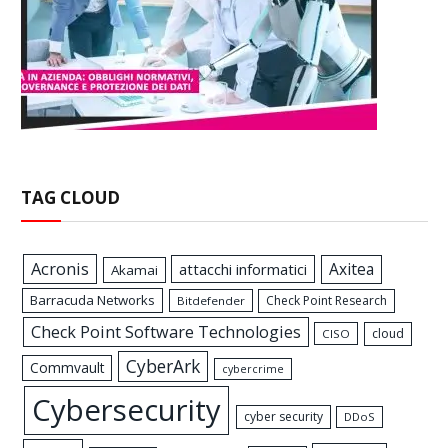
TAG CLOUD
Acronis
Axitea
attacchi informatici
Akamai
Barracuda Networks
Check Point Research
Bitdefender
Check Point Software Technologies
cloud
CISO
CyberArk
Commvault
cybercrime
Cybersecurity
cyber security
DDoS