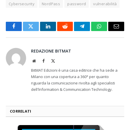
Cybersecurity
NordPass
password
vulnerabilità
Facebook
Twitter
LinkedIn
Reddit
Telegram
WhatsApp
Email
REDAZIONE BITMAT
Website
Facebook
X
(Twitter)
BitMAT Edizioni è una casa editrice che ha sede a
Milano con una copertura a 360° per quanto
riguarda la comunicazione rivolta agli specialisti
dell'lnformation & Communication Technology.
CORRELATI