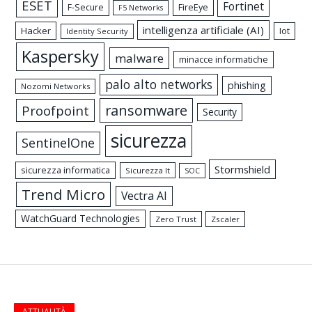
ESET
Fortinet
FireEye
F-Secure
F5 Networks
intelligenza artificiale (AI)
Hacker
Iot
Identity Security
Kaspersky
malware
minacce informatiche
palo alto networks
phishing
Nozomi Networks
ransomware
Proofpoint
Security
sicurezza
SentinelOne
Stormshield
sicurezza informatica
Sicurezza It
SOC
Trend Micro
Vectra AI
WatchGuard Technologies
Zero Trust
Zscaler
ATTUALITÀ