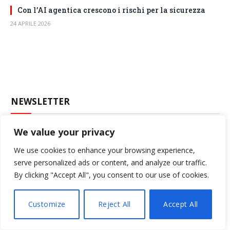
Con l’AI agentica crescono i rischi per la sicurezza
24 APRILE 2026
NEWSLETTER
We value your privacy
Iscriviti alla Newsletter per ricevere gli aggiornamenti dai
portali di BitMAT Edizioni.
We use cookies to enhance your browsing experience,
serve personalized ads or content, and analyze our traffic.
By clicking "Accept All", you consent to our use of cookies.
Customize
Reject All
Accept All
BITMATV – I VIDEO DI BITMAT