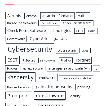
Acronis
Axitea
attacchi informatici
Akamai
Barracuda Networks
Check Point Research
Bitdefender
Check Point Software Technologies
cloud
CISO
CyberArk
Commvault
cybercrime
Cybersecurity
cyber security
DDoS
ESET
Fortinet
FireEye
F-Secure
F5 Networks
intelligenza artificiale (AI)
Hacker
Iot
Identity Security
Kaspersky
malware
minacce informatiche
palo alto networks
phishing
Nozomi Networks
ransomware
Proofpoint
Security
sicurezza