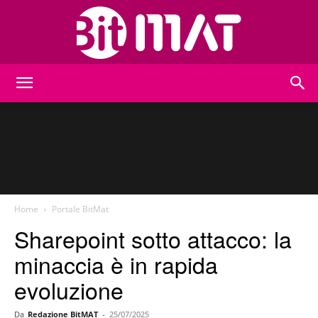
BitMat
Home
Portale BitMat
Sharepoint sotto attacco: la
minaccia è in rapida
evoluzione
Da
Redazione BitMAT
-
25/07/2025