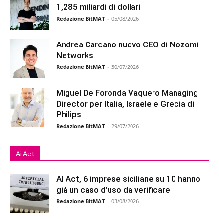
1,285 miliardi di dollari
Redazione BitMAT
-
05/08/2026
Andrea Carcano nuovo CEO di Nozomi
Networks
Redazione BitMAT
-
30/07/2026
Miguel De Foronda Vaquero Managing
Director per Italia, Israele e Grecia di
Philips
Redazione BitMAT
-
29/07/2026
Ai Act
AI Act, 6 imprese siciliane su 10 hanno
già un caso d’uso da verificare
Redazione BitMAT
-
03/08/2026