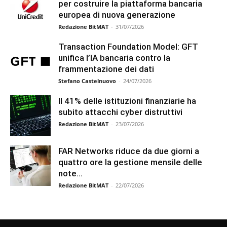
per costruire la piattaforma bancaria
europea di nuova generazione
Redazione BitMAT
-
31/07/2026
Transaction Foundation Model: GFT
unifica l’IA bancaria contro la
frammentazione dei dati
Stefano Castelnuovo
-
24/07/2026
Il 41% delle istituzioni finanziarie ha
subito attacchi cyber distruttivi
Redazione BitMAT
-
23/07/2026
FAR Networks riduce da due giorni a
quattro ore la gestione mensile delle
note...
Redazione BitMAT
-
22/07/2026