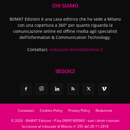
CHI SIAMO
BitMAT Edizioni è una casa editrice che ha sede a Milano
con una copertura a 360° per quanto riguarda la
comunicazione online ed offline rivolta agli specialisti
dell'lnformation & Communication Technology.
Contattaci:
redazione.bitmat@bitmat.it
SEGUICI
Contattaci
Cookies Policy
Privacy Policy
Redazione
© 2026 - BitMAT Edizioni - P.Iva 09091900960 - tutti i diritti riservati
Iscrizione al tribunale di Milano n° 295 del 28-11-2018