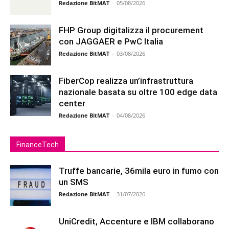
Redazione BitMAT
-
05/08/2026
FHP Group digitalizza il procurement
con JAGGAER e PwC Italia
Redazione BitMAT
-
03/08/2026
FiberCop realizza un’infrastruttura
nazionale basata su oltre 100 edge data
center
Redazione BitMAT
-
04/08/2026
FinanceTech
Truffe bancarie, 36mila euro in fumo con
un SMS
Redazione BitMAT
-
31/07/2026
UniCredit, Accenture e IBM collaborano