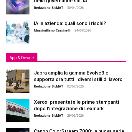
della governance sull’IA
Redazione BitMAT
-
30/04/2026
IA in azienda: quali sono i rischi?
Massimiliano Cassinelli
-
24/04/2026
App & Device
Jabra amplia la gamma Evolve3 e
supporta ora tutti i diversi stili di lavoro
Redazione BitMAT
-
02/07/2026
Xerox: presentate le prime stampanti
dopo l’integrazione di Lexmark
Redazione BitMAT
-
29/06/2026
Canon ColorStream 7000: la nuova serie