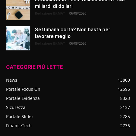
miliardi di dollari
Redazione BitMAT
-
06/08/2026
Settimana corta? Non basta per
lavorare meglio
Redazione BitMAT
-
06/08/2026
CATEGORIE PIÙ LETTE
News
13800
Portale Focus On
12595
Portale Evidenza
8323
Sicurezza
3137
Portale Slider
2785
FinanceTech
2736