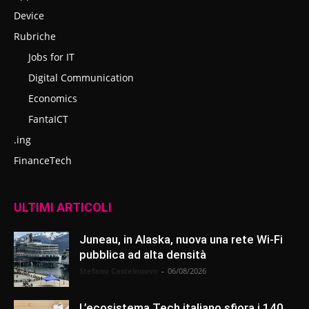
Device
Rubriche
Jobs for IT
Digital Communication
Economics
FantaICT
.ing
FinanceTech
ULTIMI ARTICOLI
Juneau, in Alaska, nuova una rete Wi-Fi
pubblica ad alta densità
Stefano Castelnuovo
-
06/08/2026
L’ecosistema Tech italiano sfiora i 140