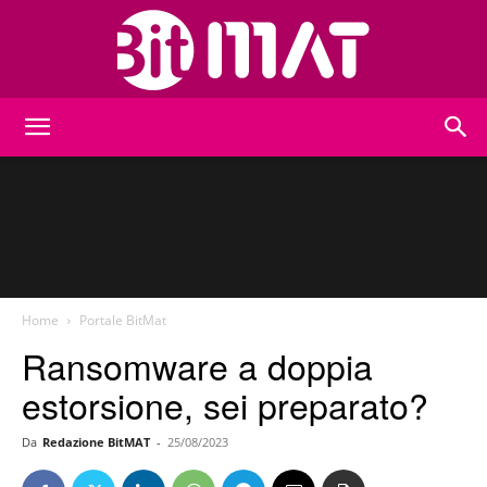
BitMat
Home
Portale BitMat
Ransomware a doppia
estorsione, sei preparato?
Da
Redazione BitMAT
-
25/08/2023