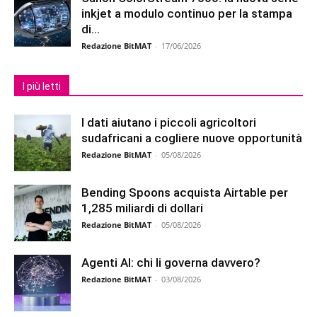
inkjet a modulo continuo per la stampa
di...
Redazione BitMAT
-
17/06/2026
I più letti
I dati aiutano i piccoli agricoltori
sudafricani a cogliere nuove opportunità
Redazione BitMAT
-
05/08/2026
Bending Spoons acquista Airtable per
1,285 miliardi di dollari
Redazione BitMAT
-
05/08/2026
Agenti AI: chi li governa davvero?
Redazione BitMAT
-
03/08/2026