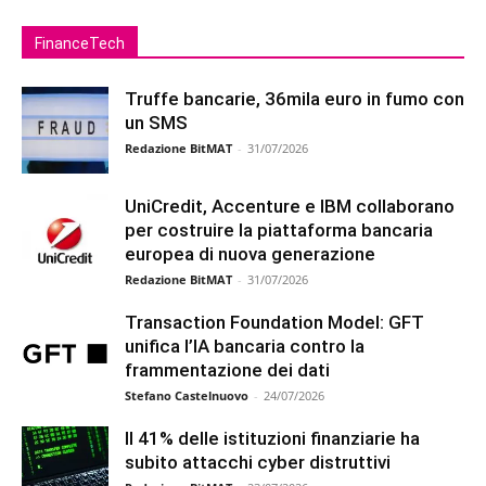
FinanceTech
Truffe bancarie, 36mila euro in fumo con
un SMS
Redazione BitMAT
-
31/07/2026
UniCredit, Accenture e IBM collaborano
per costruire la piattaforma bancaria
europea di nuova generazione
Redazione BitMAT
-
31/07/2026
Transaction Foundation Model: GFT
unifica l’IA bancaria contro la
frammentazione dei dati
Stefano Castelnuovo
-
24/07/2026
Il 41% delle istituzioni finanziarie ha
subito attacchi cyber distruttivi