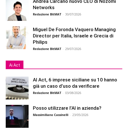
Andrea Carcano nuovo CEO di Nozomi
Networks
Redazione BitMAT
-
30/07/2026
Miguel De Foronda Vaquero Managing
Director per Italia, Israele e Grecia di
Philips
Redazione BitMAT
-
29/07/2026
Ai Act
AI Act, 6 imprese siciliane su 10 hanno
già un caso d’uso da verificare
Redazione BitMAT
-
03/08/2026
Posso utilizzare l’AI in azienda?
Massimiliano Cassinelli
-
23/05/2026