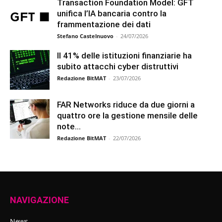
Transaction Foundation Model: GFT
unifica l’IA bancaria contro la
frammentazione dei dati
Stefano Castelnuovo
-
24/07/2026
Il 41% delle istituzioni finanziarie ha
subito attacchi cyber distruttivi
Redazione BitMAT
-
23/07/2026
FAR Networks riduce da due giorni a
quattro ore la gestione mensile delle
note...
Redazione BitMAT
-
22/07/2026
NAVIGAZIONE
News