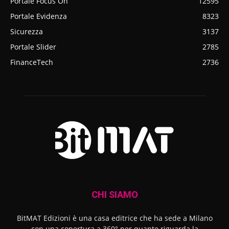
Portale Focus On
12595
Portale Evidenza
8323
Sicurezza
3137
Portale Slider
2785
FinanceTech
2736
CHI SIAMO
BitMAT Edizioni è una casa editrice che ha sede a Milano
con una copertura a 360° per quanto riguarda la