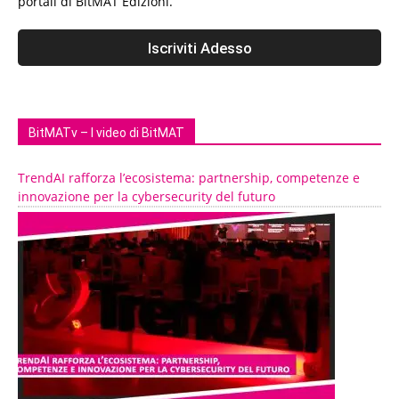
portali di BitMAT Edizioni.
BitMATv – I video di BitMAT
TrendAI rafforza l’ecosistema: partnership, competenze e
innovazione per la cybersecurity del futuro