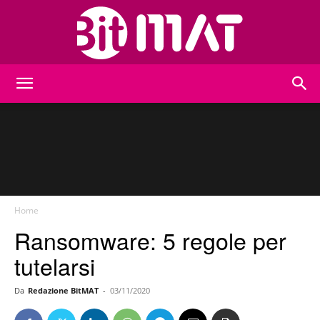
BitMat
Home
Ransomware: 5 regole per
tutelarsi
Da
Redazione BitMAT
-
03/11/2020