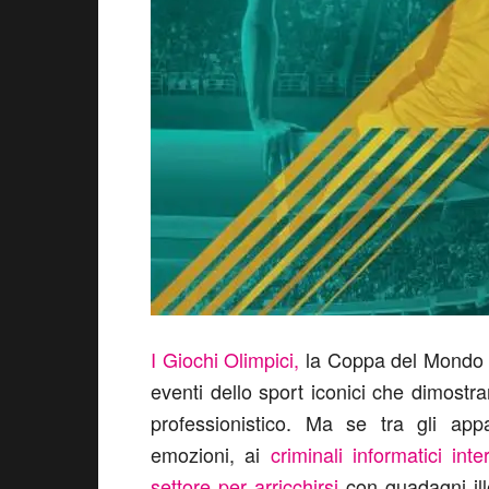
I Giochi Olimpici,
la Coppa del Mondo F
eventi dello sport iconici che dimostra
professionistico. Ma se tra gli app
emozioni, ai
criminali informatici int
settore per arricchirsi
con guadagni ill