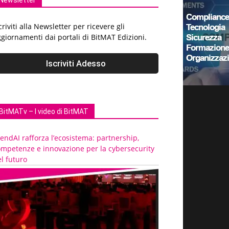
Newsletter
criviti alla Newsletter per ricevere gli
giornamenti dai portali di BitMAT Edizioni.
BitMATv – I video di BitMAT
endAI rafforza l’ecosistema: partnership,
ompetenze e innovazione per la cybersecurity
l futuro