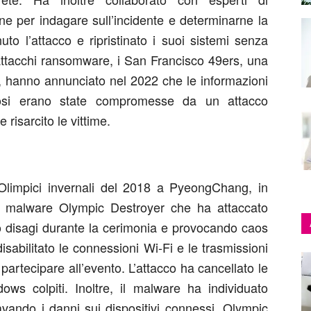
ine per indagare sull’incidente e determinarne la
uto l’attacco e ripristinato i suoi sistemi senza
 attacchi ransomware, i San Francisco 49ers, una
FL, hanno annunciato nel 2022 che le informazioni
ifosi erano state compromesse da un attacco
risarcito le vittime.
Olimpici invernali del 2018 a PyeongChang, in
al malware Olympic Destroyer che ha attaccato
ndo disagi durante la cerimonia e provocando caos
 disabilitato le connessioni Wi-Fi e le trasmissioni
 partecipare all’evento. L’attacco ha cancellato le
dows colpiti. Inoltre, il malware ha individuato
avando i danni sui dispositivi connessi. Olympic