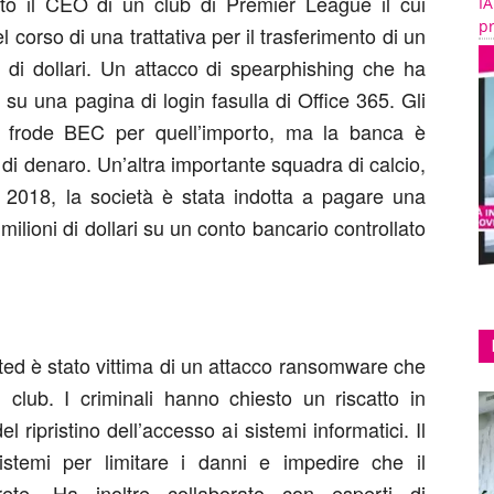
lto il CEO di un club di Premier League il cui
IA
pr
orso di una trattativa per il trasferimento di un
e di dollari. Un attacco di spearphishing che ha
 su una pagina di login fasulla di Office 365. Gli
a frode BEC per quell’importo, ma la banca è
di denaro. Un’altra importante squadra di calcio,
l 2018, la società è stata indotta a pagare una
 milioni di dollari su un conto bancario controllato
ed è stato vittima di un attacco ransomware che
el club. I criminali hanno chiesto un riscatto in
l ripristino dell’accesso ai sistemi informatici. Il
stemi per limitare i danni e impedire che il
ete. Ha inoltre collaborato con esperti di