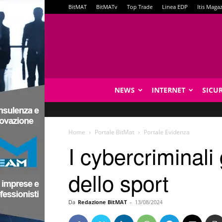
BitMAT
BitMATv
Top Trade
Linea EDP
Itis Maga
NEWS
INTERNET
SICU
Home
Portale BitMat
Portale Evidenza
I cybercriminali
dello sport
Da
Redazione BitMAT
-
13/08/2024