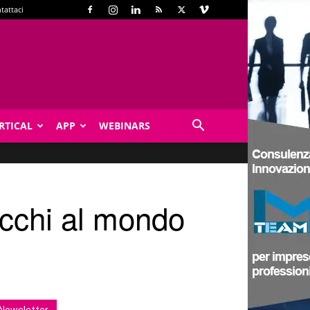
tattaci
RTICAL
APP
WEBINARS
acchi al mondo