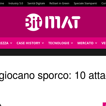
zine
Industry 5.0
Sanità Digitale
ReStart in Green
Speciale Stampanti
Con
REZZA
CASE HISTORY
TECNOLOGIE
MERCATO
VE
BitMat
 giocano sporco: 10 att