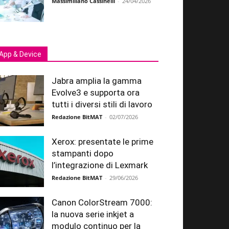
Massimiliano Cassinelli
-
24/04/2026
App & Device
Jabra amplia la gamma
Evolve3 e supporta ora
tutti i diversi stili di lavoro
Redazione BitMAT
-
02/07/2026
Xerox: presentate le prime
stampanti dopo
l’integrazione di Lexmark
Redazione BitMAT
-
29/06/2026
Canon ColorStream 7000:
la nuova serie inkjet a
modulo continuo per la