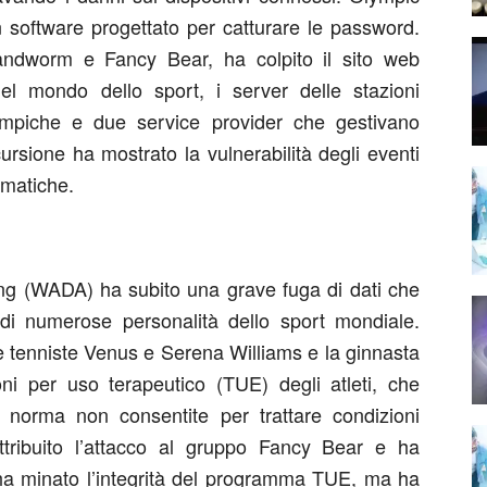
n software progettato per catturare le password.
Sandworm e Fancy Bear, ha colpito il sito web
 del mondo dello sport, i server delle stazioni
limpiche e due service provider che gestivano
incursione ha mostrato la vulnerabilità degli eventi
ormatiche.
ing (WADA) ha subito una grave fuga di dati che
di numerose personalità dello sport mondiale.
 le tenniste Venus e Serena Williams e la ginnasta
i per uso terapeutico (TUE) degli atleti, che
 norma non consentite per trattare condizioni
ribuito l’attacco al gruppo Fancy Bear e ha
 ha minato l’integrità del programma TUE, ma ha