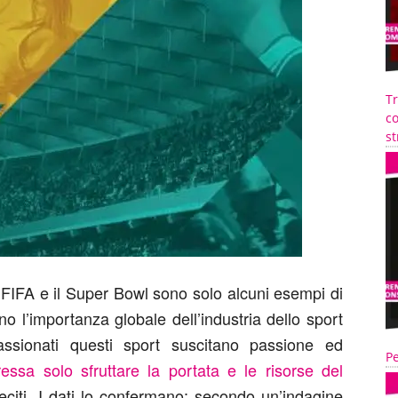
T
co
st
IFA e il Super Bowl sono solo alcuni esempi di
no l’importanza globale dell’industria dello sport
assionati questi sport suscitano passione ed
Pe
eressa solo sfruttare la portata e le risorse del
eciti. I dati lo confermano: secondo un’indagine