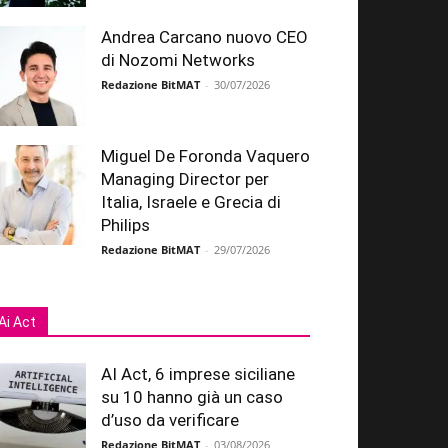
Andrea Carcano nuovo CEO
di Nozomi Networks
Redazione BitMAT
-
30/07/2026
Miguel De Foronda Vaquero
Managing Director per
Italia, Israele e Grecia di
Philips
Redazione BitMAT
-
29/07/2026
Ai Act
AI Act, 6 imprese siciliane
su 10 hanno già un caso
d’uso da verificare
Redazione BitMAT
-
03/08/2026