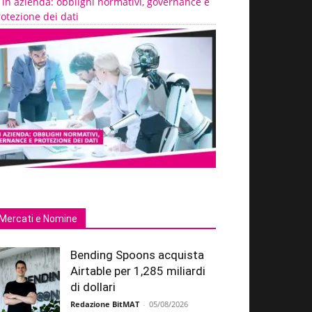
 in azienda: obblighi normativi, governance e
otezione dei dati
Mercati e Nomine
Bending Spoons acquista
Airtable per 1,285 miliardi
di dollari
Redazione BitMAT
-
05/08/2026