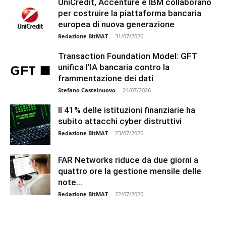
UniCredit, Accenture e IBM collaborano
per costruire la piattaforma bancaria
europea di nuova generazione
Redazione BitMAT
-
31/07/2026
Transaction Foundation Model: GFT
unifica l’IA bancaria contro la
frammentazione dei dati
Stefano Castelnuovo
-
24/07/2026
Il 41% delle istituzioni finanziarie ha
subito attacchi cyber distruttivi
Redazione BitMAT
-
23/07/2026
FAR Networks riduce da due giorni a
quattro ore la gestione mensile delle
note...
Redazione BitMAT
-
22/07/2026