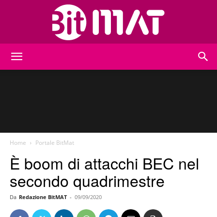
BitMat
Home
Portale BitMat
È boom di attacchi BEC nel
secondo quadrimestre
Da
Redazione BitMAT
-
09/09/2020