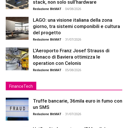
stack, non solo sull’hardware
Redazione BitMAT
-
04/08/2026
LAGO: una visione italiana della zona
giorno, tra sistemi componibili e cultura
del progetto
Redazione BitMAT
-
31/07/2026
L’Aeroporto Franz Josef Strauss di
Monaco di Baviera ottimizza le
operation con Celonis
Redazione BitMAT
-
05/08/2026
FinanceTech
Truffe bancarie, 36mila euro in fumo con
un SMS
Redazione BitMAT
-
31/07/2026