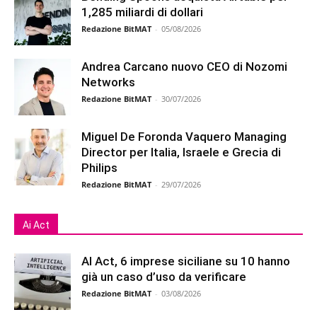
1,285 miliardi di dollari
Redazione BitMAT
-
05/08/2026
Andrea Carcano nuovo CEO di Nozomi
Networks
Redazione BitMAT
-
30/07/2026
Miguel De Foronda Vaquero Managing
Director per Italia, Israele e Grecia di
Philips
Redazione BitMAT
-
29/07/2026
Ai Act
AI Act, 6 imprese siciliane su 10 hanno
già un caso d’uso da verificare
Redazione BitMAT
-
03/08/2026