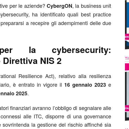
tive per le aziende?
, la business unit
CybergON
bersecurity, ha identificato quali best practice
 prepararsi a recepire gli adempimenti delle due
er la cybersecurity:
irettiva NIS 2
Ti
tional Resilience Act), relativo alla resilienza
iario, è entrato in vigore il
e
16 gennaio 2023
.
ennaio 2025
ori finanziari avranno l’obbligo di segnalare alle
vi connessi alle ITC, disporre di una governance
 sovrintenda la gestione del rischio affinché sia