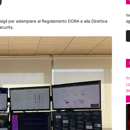
Is
ag
sigli per adempiere al Regolamento DORA e alla Direttiva
ecurity.
Tr
c
de