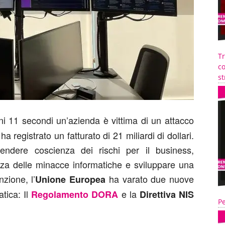
T
co
st
i 11 secondi un’azienda è vittima di un attacco
a registrato un fatturato di 21 miliardi di dollari.
ndere coscienza dei rischi per il business,
ezza delle minacce informatiche e sviluppare una
zione, l’
ha varato due nuove
Unione Europea
atica: Il
e la
Regolamento DORA
Direttiva NIS
Pe