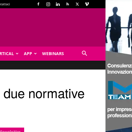
tattaci
RTICAL
APP
WEBINARS
le due normative