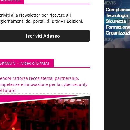
Newsletter
criviti alla Newsletter per ricevere gli
giornamenti dai portali di BitMAT Edizioni.
BitMATv – I video di BitMAT
endAI rafforza l’ecosistema: partnership,
ompetenze e innovazione per la cybersecurity
l futuro