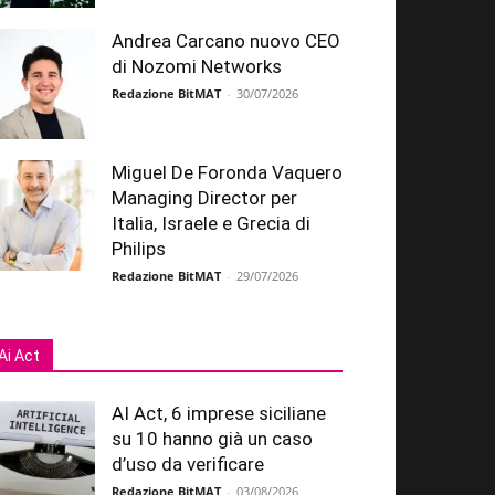
Andrea Carcano nuovo CEO
di Nozomi Networks
Redazione BitMAT
-
30/07/2026
Miguel De Foronda Vaquero
Managing Director per
Italia, Israele e Grecia di
Philips
Redazione BitMAT
-
29/07/2026
Ai Act
AI Act, 6 imprese siciliane
su 10 hanno già un caso
d’uso da verificare
Redazione BitMAT
-
03/08/2026