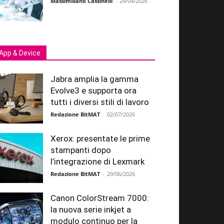
Massimiliano Cassinelli
-
24/04/2026
App & Device
Jabra amplia la gamma
Evolve3 e supporta ora
tutti i diversi stili di lavoro
Redazione BitMAT
-
02/07/2026
Xerox: presentate le prime
stampanti dopo
l’integrazione di Lexmark
Redazione BitMAT
-
29/06/2026
Canon ColorStream 7000:
la nuova serie inkjet a
modulo continuo per la