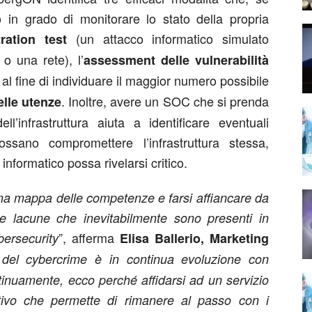
o in grado di monitorare lo stato della propria
(un attacco informatico simulato
ration test
o una rete), l’
assessment delle vulnerabilità
e al fine di individuare il maggior numero possibile
. Inoltre, avere un SOC che si prenda
elle utenze
ll’infrastruttura aiuta a identificare eventuali
sano compromettere l’infrastruttura stessa,
informatico possa rivelarsi critico.
 una mappa delle competenze e farsi affiancare da
le lacune che inevitabilmente sono presenti in
”, afferma
bersecurity
Elisa Ballerio, Marketing
 del cybercrime è in continua evoluzione con
inuamente, ecco perché affidarsi ad un servizio
itivo che permette di rimanere al passo con i