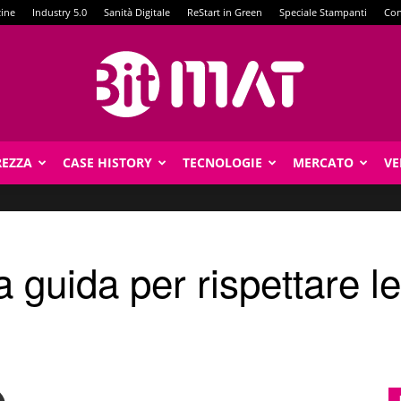
zine
Industry 5.0
Sanità Digitale
ReStart in Green
Speciale Stampanti
Con
REZZA
CASE HISTORY
TECNOLOGIE
MERCATO
VE
BitMat
a guida per rispettare 