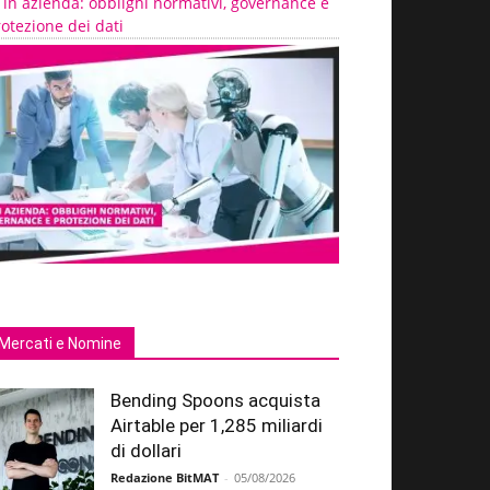
 in azienda: obblighi normativi, governance e
otezione dei dati
Mercati e Nomine
Bending Spoons acquista
Airtable per 1,285 miliardi
di dollari
Redazione BitMAT
-
05/08/2026