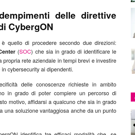
empimenti delle direttive
 di CybergON
è quello di procedere secondo due direzioni:
(
SOC
) che sia in grado di identificare le
Center
la propria rete aziendale in tempi brevi e investire
in cybersecurity ai dipendenti.
cificità delle conoscenze richieste in ambito
no in grado di poter compiere un percorso di
sto motivo, affidarsi a qualcuno che sia in grado
rivela una soluzione vantaggiosa anche da un punto
ergON identifica tre efficaci modalità che, se