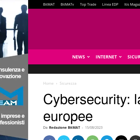
BitMAT
BitMATv
Top Trade
Linea EDP
Itis Maga
NEWS
INTERNET
SICU
Home
Sicurezza
Cybersecurity: l
europee
Da
Redazione BitMAT
-
15/08/2023