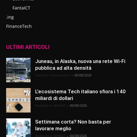
FantaICT
.ing
FinanceTech
ULTIMI ARTICOLI
Juneau, in Alaska, nuova una rete Wi-Fi
pubblica ad alta densità
Stefano Castelnuovo
-
06/08/2026
L’ecosistema Tech italiano sfiora i 140
miliardi di dollari
Redazione BitMAT
-
06/08/2026
Settimana corta? Non basta per
lavorare meglio
Redazione BitMAT
-
06/08/2026