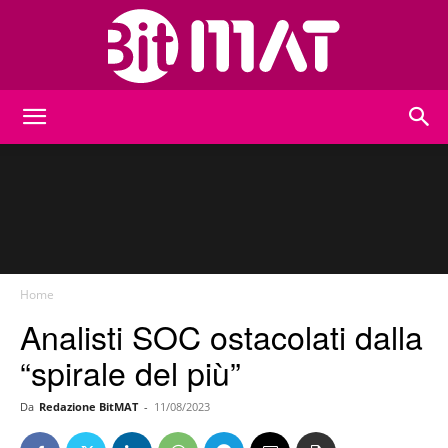
BitMat
Home
Analisti SOC ostacolati dalla
“spirale del più”
Da
Redazione BitMAT
-
11/08/2023