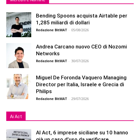
Bending Spoons acquista Airtable per
1,285 miliardi di dollari
Redazione BitMAT
-
05/08/2026
Andrea Carcano nuovo CEO di Nozomi
Networks
Redazione BitMAT
-
30/07/2026
Miguel De Foronda Vaquero Managing
Director per Italia, Israele e Grecia di
Philips
Redazione BitMAT
-
29/07/2026
Ai Act
AI Act, 6 imprese siciliane su 10 hanno
già un caso d’uso da verificare