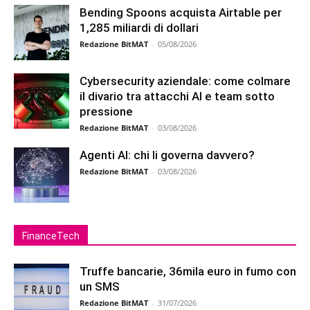
Bending Spoons acquista Airtable per
1,285 miliardi di dollari
Redazione BitMAT
-
05/08/2026
Cybersecurity aziendale: come colmare
il divario tra attacchi AI e team sotto
pressione
Redazione BitMAT
-
03/08/2026
Agenti AI: chi li governa davvero?
Redazione BitMAT
-
03/08/2026
FinanceTech
Truffe bancarie, 36mila euro in fumo con
un SMS
Redazione BitMAT
-
31/07/2026