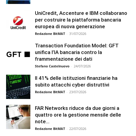
UniCredit, Accenture e IBM collaborano
per costruire la piattaforma bancaria
europea di nuova generazione
Redazione BitMAT
-
31/07/2026
Transaction Foundation Model: GFT
unifica l’IA bancaria contro la
frammentazione dei dati
Stefano Castelnuovo
-
24/07/2026
Il 41% delle istituzioni finanziarie ha
subito attacchi cyber distruttivi
Redazione BitMAT
-
23/07/2026
FAR Networks riduce da due giorni a
quattro ore la gestione mensile delle
note...
Redazione BitMAT
-
22/07/2026