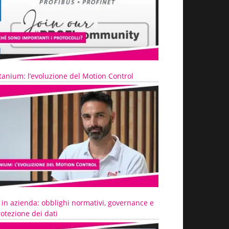
tanium: l’evoluzione del Motion Control
 in azienda: obblighi normativi, governance e
otezione dei dati