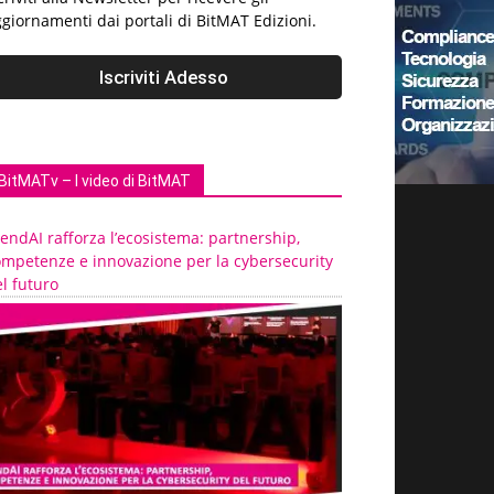
giornamenti dai portali di BitMAT Edizioni.
BitMATv – I video di BitMAT
endAI rafforza l’ecosistema: partnership,
ompetenze e innovazione per la cybersecurity
l futuro