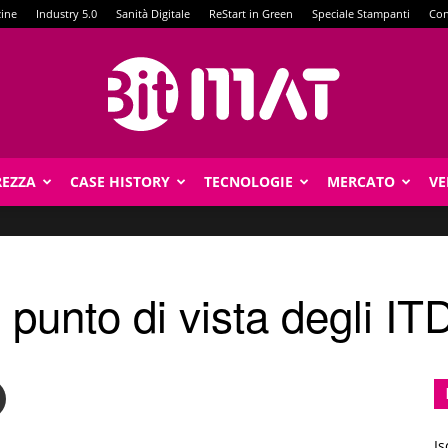
zine
Industry 5.0
Sanità Digitale
ReStart in Green
Speciale Stampanti
Con
REZZA
CASE HISTORY
TECNOLOGIE
MERCATO
VE
BitMat
l punto di vista degli I
Is