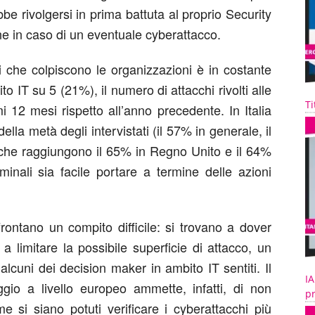
be rivolgersi in prima battuta al proprio Security
ine in caso di un eventuale cyberattacco.
i che colpiscono le organizzazioni è in costante
o IT su 5 (21%), il numero di attacchi rivolti alle
Ti
i 12 mesi rispetto all’anno precedente. In Italia
lla metà degli intervistati (il 57% in generale, il
 che raggiungono il 65% in Regno Unito e il 64%
minali sia facile portare a termine delle azioni
rontano un compito difficile: si trovano a dover
a limitare la possibile superficie di attacco, un
r alcuni dei decision maker in ambito IT sentiti. Il
IA
io a livello europeo ammette, infatti, di non
pr
e si siano potuti verificare i cyberattacchi più