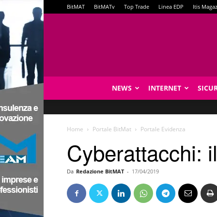
BitMAT
BitMATv
Top Trade
Linea EDP
Itis Maga
NEWS
INTERNET
SICU
Home
Portale BitMat
Portale Evidenza
Cyberattacchi: i
Da
Redazione BitMAT
-
17/04/2019