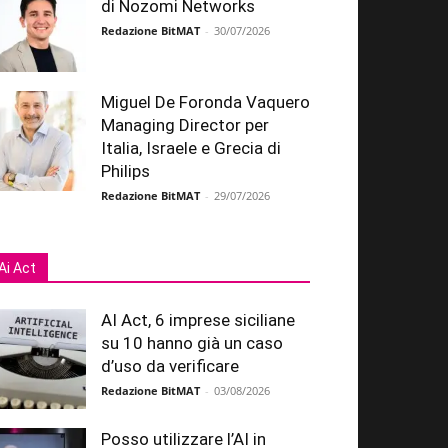
di Nozomi Networks
Redazione BitMAT
-
30/07/2026
Miguel De Foronda Vaquero
Managing Director per
Italia, Israele e Grecia di
Philips
Redazione BitMAT
-
29/07/2026
Ai Act
AI Act, 6 imprese siciliane
su 10 hanno già un caso
d’uso da verificare
Redazione BitMAT
-
03/08/2026
Posso utilizzare l’AI in