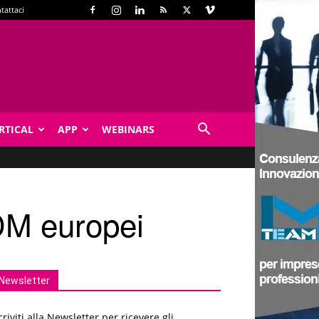
tattaci
RTICAL
APP
WEBINARS
TDM europei
Newsletter
criviti alla Newsletter per ricevere gli