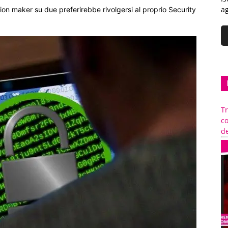
ag
on maker su due preferirebbe rivolgersi al proprio Security
Tr
c
de