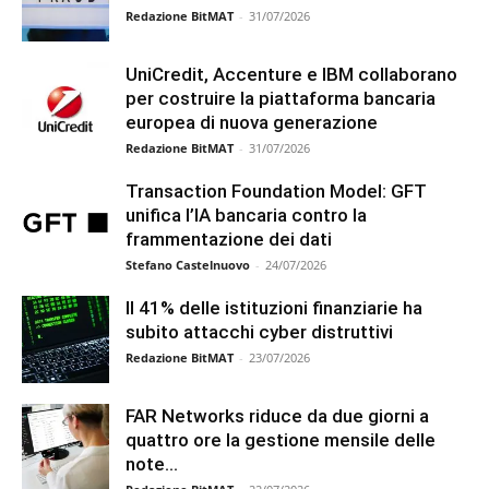
Redazione BitMAT
-
31/07/2026
UniCredit, Accenture e IBM collaborano
per costruire la piattaforma bancaria
europea di nuova generazione
Redazione BitMAT
-
31/07/2026
Transaction Foundation Model: GFT
unifica l’IA bancaria contro la
frammentazione dei dati
Stefano Castelnuovo
-
24/07/2026
Il 41% delle istituzioni finanziarie ha
subito attacchi cyber distruttivi
Redazione BitMAT
-
23/07/2026
FAR Networks riduce da due giorni a
quattro ore la gestione mensile delle
note...