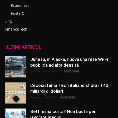
Economics
FantaICT
.ing
FinanceTech
ULTIMI ARTICOLI
Juneau, in Alaska, nuova una rete Wi-Fi
pubblica ad alta densità
Stefano Castelnuovo
-
06/08/2026
L’ecosistema Tech italiano sfiora i 140
miliardi di dollari
Redazione BitMAT
-
06/08/2026
Settimana corta? Non basta per
lavorare meglio