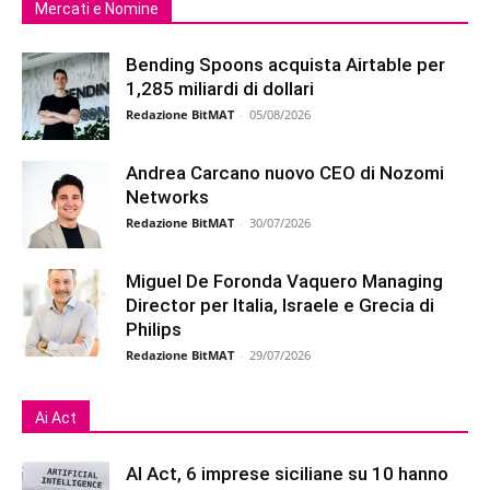
Mercati e Nomine
Bending Spoons acquista Airtable per
1,285 miliardi di dollari
Redazione BitMAT
-
05/08/2026
Andrea Carcano nuovo CEO di Nozomi
Networks
Redazione BitMAT
-
30/07/2026
Miguel De Foronda Vaquero Managing
Director per Italia, Israele e Grecia di
Philips
Redazione BitMAT
-
29/07/2026
Ai Act
AI Act, 6 imprese siciliane su 10 hanno