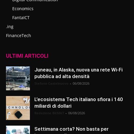
Economics
FantaICT
.ing
FinanceTech
ULTIMI ARTICOLI
Juneau, in Alaska, nuova una rete Wi-Fi
pubblica ad alta densità
Stefano Castelnuovo
-
06/08/2026
L’ecosistema Tech italiano sfiora i 140
miliardi di dollari
Redazione BitMAT
-
06/08/2026
Settimana corta? Non basta per