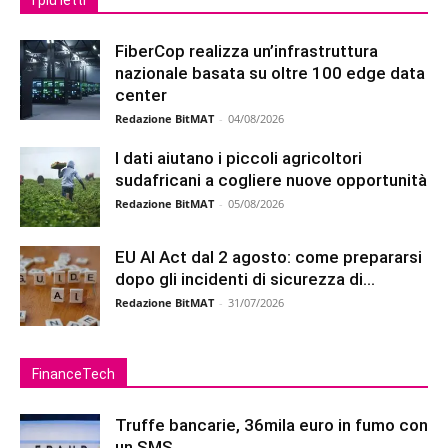
I più letti
FiberCop realizza un’infrastruttura
nazionale basata su oltre 100 edge data
center
Redazione BitMAT
-
04/08/2026
I dati aiutano i piccoli agricoltori
sudafricani a cogliere nuove opportunità
Redazione BitMAT
-
05/08/2026
EU AI Act dal 2 agosto: come prepararsi
dopo gli incidenti di sicurezza di...
Redazione BitMAT
-
31/07/2026
FinanceTech
Truffe bancarie, 36mila euro in fumo con
un SMS