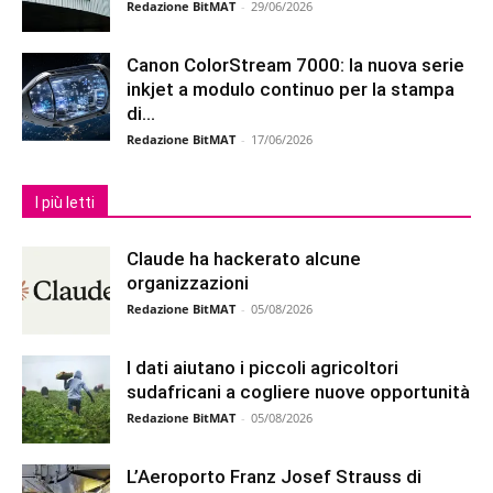
Redazione BitMAT
-
29/06/2026
Canon ColorStream 7000: la nuova serie
inkjet a modulo continuo per la stampa
di...
Redazione BitMAT
-
17/06/2026
I più letti
Claude ha hackerato alcune
organizzazioni
Redazione BitMAT
-
05/08/2026
I dati aiutano i piccoli agricoltori
sudafricani a cogliere nuove opportunità
Redazione BitMAT
-
05/08/2026
L’Aeroporto Franz Josef Strauss di