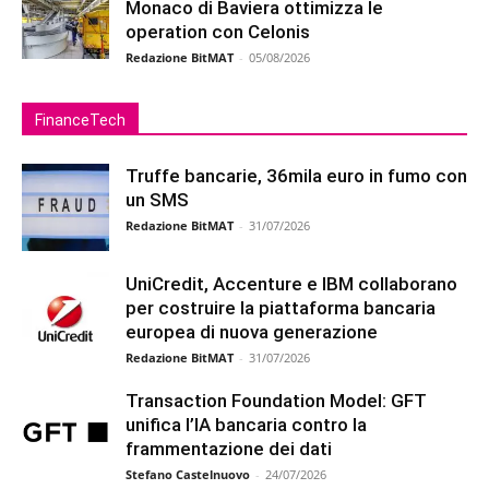
Monaco di Baviera ottimizza le
operation con Celonis
Redazione BitMAT
-
05/08/2026
FinanceTech
Truffe bancarie, 36mila euro in fumo con
un SMS
Redazione BitMAT
-
31/07/2026
UniCredit, Accenture e IBM collaborano
per costruire la piattaforma bancaria
europea di nuova generazione
Redazione BitMAT
-
31/07/2026
Transaction Foundation Model: GFT
unifica l’IA bancaria contro la
frammentazione dei dati
Stefano Castelnuovo
-
24/07/2026