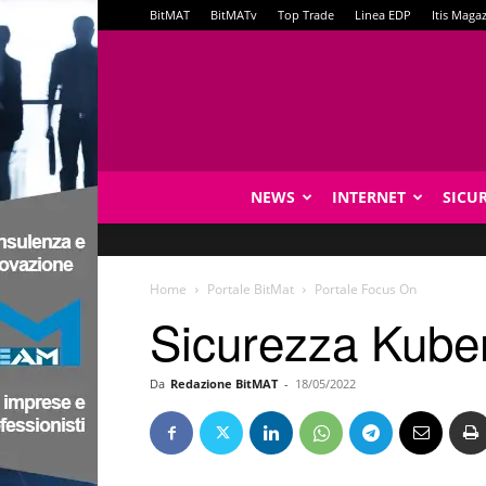
BitMAT
BitMATv
Top Trade
Linea EDP
Itis Maga
NEWS
INTERNET
SICU
Home
Portale BitMat
Portale Focus On
Sicurezza Kuber
Da
Redazione BitMAT
-
18/05/2022