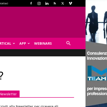
tattaci
RTICAL
APP
WEBINARS
?
Newsletter
criviti alla Newsletter per ricevere gli