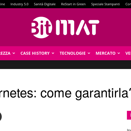
zine
Industry 5.0
Sanità Digitale
ReStart in Green
Speciale Stampanti
Con
REZZA
CASE HISTORY
TECNOLOGIE
MERCATO
VE
BitMat
netes: come garantirla
Is