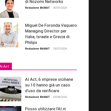
di Nozomi Networks
Redazione BitMAT
-
30/07/2026
Miguel De Foronda Vaquero
Managing Director per
Italia, Israele e Grecia di
Philips
Redazione BitMAT
-
29/07/2026
Ai Act
AI Act, 6 imprese siciliane
su 10 hanno già un caso
d’uso da verificare
Redazione BitMAT
-
03/08/2026
Posso utilizzare l’AI in