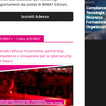
giornamenti dai portali di BitMAT Edizioni.
BitMATv – I video di BitMAT
endAI rafforza l’ecosistema: partnership,
ompetenze e innovazione per la cybersecurity
l futuro