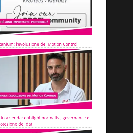
tanium: l’evoluzione del Motion Control
 in azienda: obblighi normativi, governance e
otezione dei dati