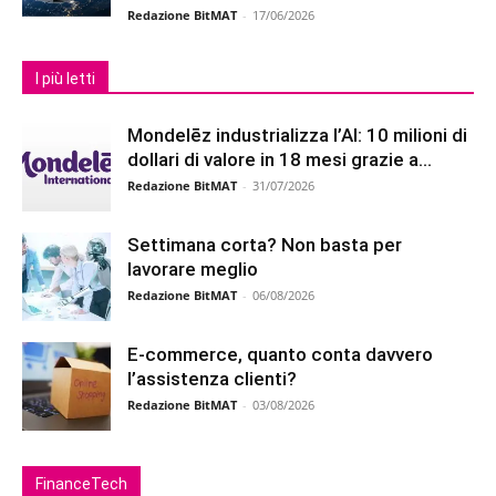
Redazione BitMAT
-
17/06/2026
I più letti
Mondelēz industrializza l’AI: 10 milioni di
dollari di valore in 18 mesi grazie a...
Redazione BitMAT
-
31/07/2026
Settimana corta? Non basta per
lavorare meglio
Redazione BitMAT
-
06/08/2026
E-commerce, quanto conta davvero
l’assistenza clienti?
Redazione BitMAT
-
03/08/2026
FinanceTech