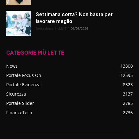
Settimana corta? Non basta per
lavorare meglio
Redazione BitMAT
-
06/08/2026
CATEGORIE PIÙ LETTE
News
13800
Portale Focus On
12595
Portale Evidenza
8323
Sicurezza
3137
Portale Slider
2785
FinanceTech
2736