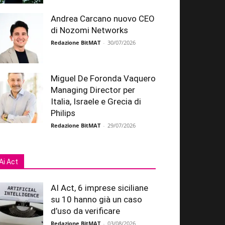
Andrea Carcano nuovo CEO
di Nozomi Networks
Redazione BitMAT
-
30/07/2026
Miguel De Foronda Vaquero
Managing Director per
Italia, Israele e Grecia di
Philips
Redazione BitMAT
-
29/07/2026
Ai Act
AI Act, 6 imprese siciliane
su 10 hanno già un caso
d’uso da verificare
Redazione BitMAT
-
03/08/2026