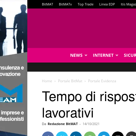
BitMAT
BitMATv
Top Trade
Linea EDP
Itis Maga
NEWS
INTERNET
SICU
Home
Portale BitMat
Portale Evidenza
Tempo di rispost
lavorativi
Da
Redazione BitMAT
-
14/10/2021