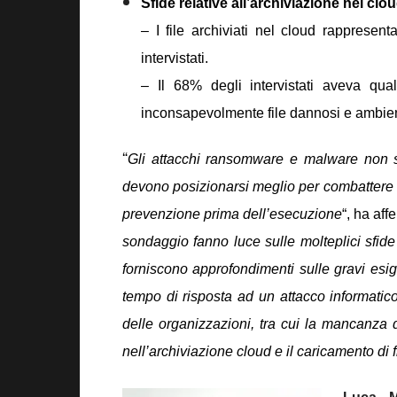
Sfide relative all’archiviazione nel clou
– I file archiviati nel cloud rappresen
intervistati.
– Il 68% degli intervistati aveva qu
inconsapevolmente file dannosi e ambien
“
Gli attacchi ransomware e malware non s
devono posizionarsi meglio per combattere 
prevenzione prima dell’esecuzione
“, ha af
sondaggio fanno luce sulle molteplici sfid
forniscono approfondimenti sulle gravi esig
tempo di risposta ad un attacco informatico
delle organizzazioni, tra cui la mancanza 
nell’archiviazione cloud e il caricamento di 