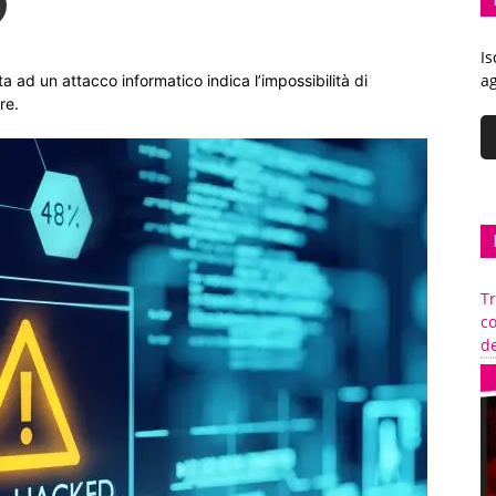
Is
ag
sta ad un attacco informatico indica l’impossibilità di
re.
Tr
c
de