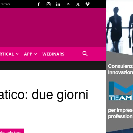
tattaci
RTICAL
APP
WEBINARS
tico: due giorni