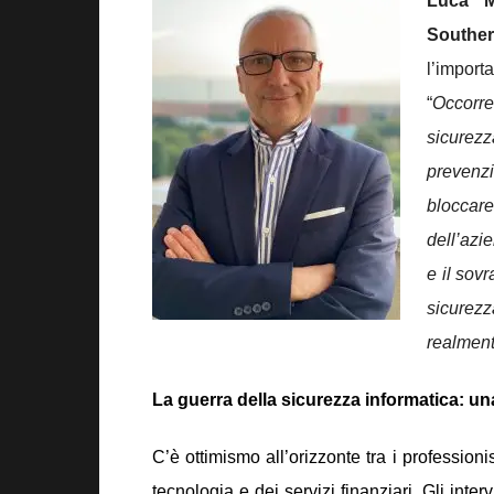
Luca M
Souther
l’import
“
Occorre
sicurezz
prevenzi
bloccare
dell’azie
e il sov
sicurezz
realment
La guerra della sicurezza informatica: 
C’è ottimismo all’orizzonte tra i professionis
tecnologia e dei servizi finanziari. Gli interv