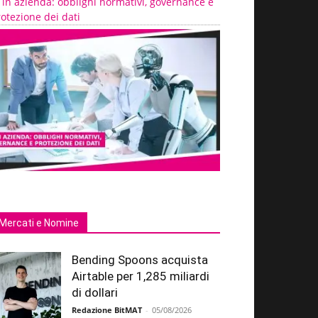
 in azienda: obblighi normativi, governance e
otezione dei dati
Mercati e Nomine
Bending Spoons acquista
Airtable per 1,285 miliardi
di dollari
Redazione BitMAT
-
05/08/2026