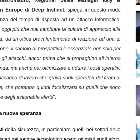
astromauro, Regional Sales Manager Italy &
n Europe di Deep Instinct
, spiega in questo modo
anza del tempo di risposta ad un attacco informatico:
 oggi più che mai cambiare la cultura di approccio alla
a: da un’ottica prevalentemente di reazione ad una di
one. Il cambio di prospettiva è essenziale non solo per
 gli attacchi, ancor prima che si propaghino all’interno
nda, ma anche per ottimizzare e ridurre i costi operativi
raccarico di lavoro che grava sugli operatori del team di
a, che potranno quindi focalizzarsi su quelli che sono
e degli actionable alerts
”.
una nuova speranza
ti della sicurezza, in particolare quelli nei settori della
istati nel settore tecnologico erano ottimisti sugli sforzi