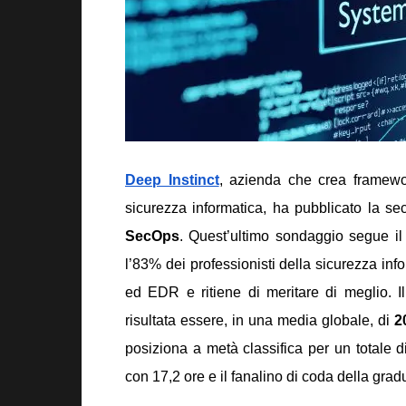
Deep Instinct
, azienda che crea framewo
sicurezza informatica, ha pubblicato la s
SecOps
. Quest’ultimo sondaggio segue il 
l’83% dei professionisti della sicurezza inf
ed EDR e ritiene di meritare di meglio.
I
risultata essere, in una media globale, di
2
posiziona a metà classifica per un totale d
con 17,2 ore e il fanalino di coda della grad