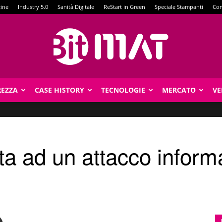
zine
Industry 5.0
Sanità Digitale
ReStart in Green
Speciale Stampanti
Con
REZZA
CASE HISTORY
TECNOLOGIE
MERCATO
VE
BitMat
a ad un attacco informa