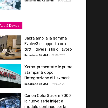
Massimiliano Cassinelli
-
24/04/2026
App & Device
Jabra amplia la gamma
Evolve3 e supporta ora
tutti i diversi stili di lavoro
Redazione BitMAT
-
02/07/2026
Xerox: presentate le prime
stampanti dopo
l’integrazione di Lexmark
Redazione BitMAT
-
29/06/2026
Canon ColorStream 7000:
la nuova serie inkjet a
modulo continuo per la