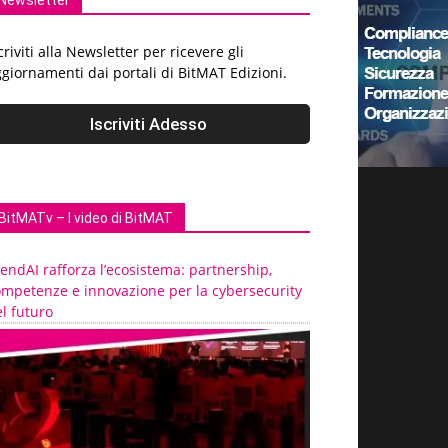
Newsletter
criviti alla Newsletter per ricevere gli
giornamenti dai portali di BitMAT Edizioni.
BitMATv – I video di BitMAT
endAI rafforza l’ecosistema: partnership,
ompetenze e innovazione per la cybersecurity
l futuro