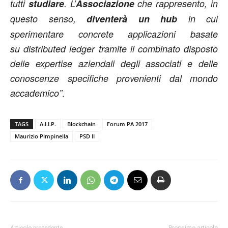
tutti
studiare
. L’
Associazione
che rappresento, in
questo senso,
diventerà un hub
in cui
sperimentare concrete applicazioni basate
su distributed ledger tramite il combinato disposto
delle expertise aziendali degli associati e delle
conoscenze specifiche provenienti dal mondo
.
accademico”
TAGS
A.I.I.P.
Blockchain
Forum PA 2017
Maurizio Pimpinella
PSD II