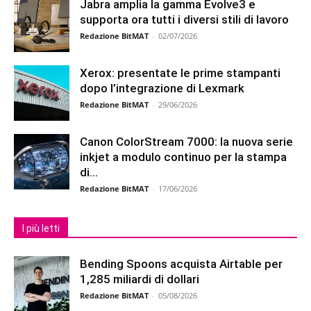
Jabra amplia la gamma Evolve3 e
supporta ora tutti i diversi stili di lavoro
Redazione BitMAT
-
02/07/2026
Xerox: presentate le prime stampanti
dopo l’integrazione di Lexmark
Redazione BitMAT
-
29/06/2026
Canon ColorStream 7000: la nuova serie
inkjet a modulo continuo per la stampa
di...
Redazione BitMAT
-
17/06/2026
I più letti
Bending Spoons acquista Airtable per
1,285 miliardi di dollari
Redazione BitMAT
-
05/08/2026