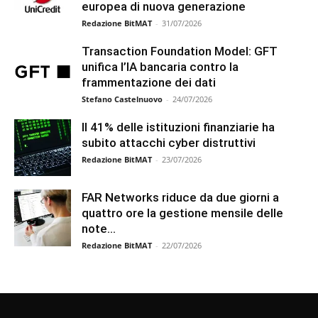
europea di nuova generazione
Redazione BitMAT
-
31/07/2026
Transaction Foundation Model: GFT
unifica l’IA bancaria contro la
frammentazione dei dati
Stefano Castelnuovo
-
24/07/2026
Il 41% delle istituzioni finanziarie ha
subito attacchi cyber distruttivi
Redazione BitMAT
-
23/07/2026
FAR Networks riduce da due giorni a
quattro ore la gestione mensile delle
note...
Redazione BitMAT
-
22/07/2026