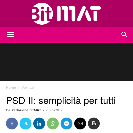
BitMat
Home
Vertical
PSD II: semplicità per tutti
Da
Redazione BitMAT
-
25/05/2017