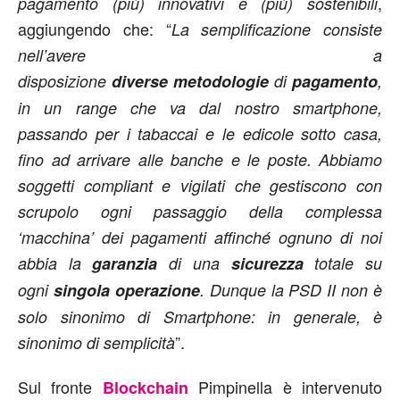
,
pagamento (più) innovativi e (più) sostenibili
aggiungendo che: “
La semplificazione consiste
nell’avere a
disposizione
diverse
metodologie
di
pagamento
,
in un range che va dal nostro smartphone,
passando per i tabaccai e le edicole sotto casa,
fino ad arrivare alle banche e le poste. Abbiamo
soggetti compliant e vigilati che gestiscono con
scrupolo ogni passaggio della complessa
‘macchina’ dei pagamenti affinché ognuno di noi
abbia la
garanzia
di una
sicurezza
totale su
ogni
singola
operazione
. Dunque la PSD II non è
solo sinonimo di Smartphone: in generale, è
”.
sinonimo di semplicità
Sul fronte
Pimpinella è intervenuto
Blockchain