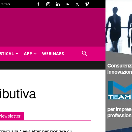
tattaci
RTICAL
APP
WEBINARS
ibutiva
Newsletter
criviti alla Newsletter per ricevere gli