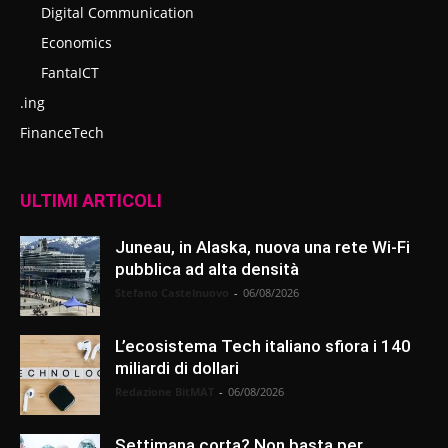
Digital Communication
Economics
FantaICT
.ing
FinanceTech
ULTIMI ARTICOLI
Juneau, in Alaska, nuova una rete Wi-Fi
pubblica ad alta densità
Stefano Castelnuovo
-
06/08/2026
L’ecosistema Tech italiano sfiora i 140
miliardi di dollari
Redazione BitMAT
-
06/08/2026
Settimana corta? Non basta per