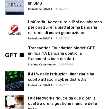
un SMS
Redazione BitMAT
-
31/07/2026
UniCredit, Accenture e IBM collaborano
per costruire la piattaforma bancaria
europea di nuova generazione
Redazione BitMAT
-
31/07/2026
Transaction Foundation Model: GFT
unifica l’IA bancaria contro la
frammentazione dei dati
Stefano Castelnuovo
-
24/07/2026
Il 41% delle istituzioni finanziarie ha
subito attacchi cyber distruttivi
Redazione BitMAT
-
23/07/2026
FAR Networks riduce da due giorni a
quattro ore la gestione mensile delle
note...