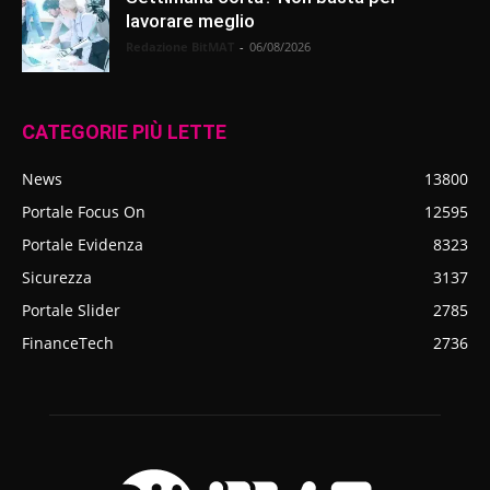
lavorare meglio
Redazione BitMAT
-
06/08/2026
CATEGORIE PIÙ LETTE
News
13800
Portale Focus On
12595
Portale Evidenza
8323
Sicurezza
3137
Portale Slider
2785
FinanceTech
2736