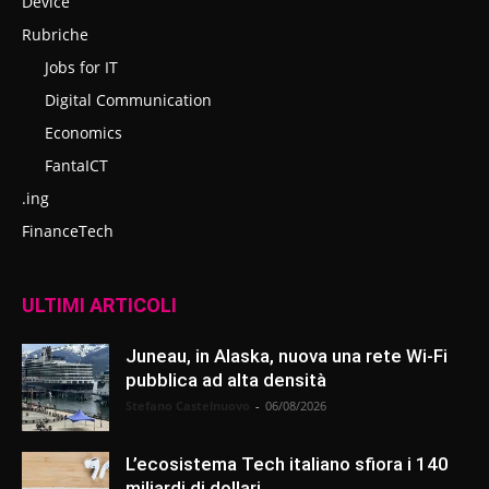
Device
Rubriche
Jobs for IT
Digital Communication
Economics
FantaICT
.ing
FinanceTech
ULTIMI ARTICOLI
Juneau, in Alaska, nuova una rete Wi-Fi
pubblica ad alta densità
Stefano Castelnuovo
-
06/08/2026
L’ecosistema Tech italiano sfiora i 140
miliardi di dollari