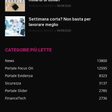
Redazione BitMAT
-
06/08/2026
Settimana corta? Non basta per
lavorare meglio
Redazione BitMAT
-
06/08/2026
CATEGORIE PIÙ LETTE
News
13800
Portale Focus On
12595
Portale Evidenza
8323
Sicurezza
3137
Portale Slider
2785
FinanceTech
2736