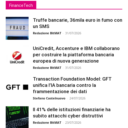
FinanceTech
Truffe bancarie, 36mila euro in fumo con
un SMS
Redazione BitMAT
-
31/07/2026
UniCredit, Accenture e IBM collaborano
per costruire la piattaforma bancaria
europea di nuova generazione
Redazione BitMAT
-
31/07/2026
Transaction Foundation Model: GFT
unifica l’IA bancaria contro la
frammentazione dei dati
Stefano Castelnuovo
-
24/07/2026
Il 41% delle istituzioni finanziarie ha
subito attacchi cyber distruttivi
Redazione BitMAT
-
23/07/2026